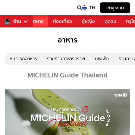
TH
เข้าสู่ระบบ
วงการเพลง
อ่าน
อาหาร
ท่องเที่ยว
ผู้หญิง
ดูดวง
ทรูไ
อาหาร
หน้าแรกอาหาร
รวมร้านอาหารอร่อย
บุฟเฟ่ต์
ร้านกา
MICHELIN Guide Thailand