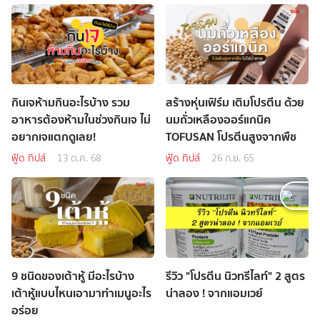
กินเจห้ามกินอะไรบ้าง รวม
สร้างหุ่นเฟิร์ม เติมโปรตีน ด้วย
อาหารต้องห้ามในช่วงกินเจ ไม่
นมถั่วเหลืองออร์แกนิค
อยากเจแตกดูเลย!
TOFUSAN โปรตีนสูงจากพืช
ฟู้ด ทิปส์
13 ต.ค. 68
ฟู้ด ทิปส์
26 ก.ย. 65
9 ชนิดของเต้าหู้ มีอะไรบ้าง
รีวิว "โปรตีน นิวทรีไลท์" 2 สูตร
เต้าหู้แบบไหนเอามาทำเมนูอะไร
น่าลอง ! จากแอมเวย์
อร่อย