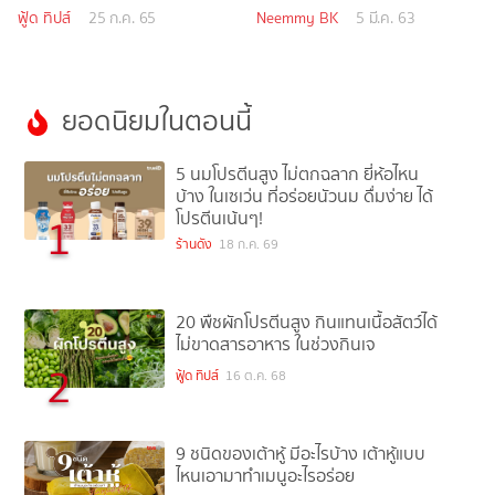
ฟู้ด ทิปส์
25 ก.ค. 65
Neemmy BK
5 มี.ค. 63
ยอดนิยมในตอนนี้
5 นมโปรตีนสูง ไม่ตกฉลาก ยี่ห้อไหน
บ้าง ในเซเว่น ที่อร่อยนัวนม ดื่มง่าย ได้
โปรตีนเน้นๆ!
1
ร้านดัง
18 ก.ค. 69
20 พืชผักโปรตีนสูง กินแทนเนื้อสัตว์ได้
ไม่ขาดสารอาหาร ในช่วงกินเจ
2
ฟู้ด ทิปส์
16 ต.ค. 68
9 ชนิดของเต้าหู้ มีอะไรบ้าง เต้าหู้แบบ
ไหนเอามาทำเมนูอะไรอร่อย