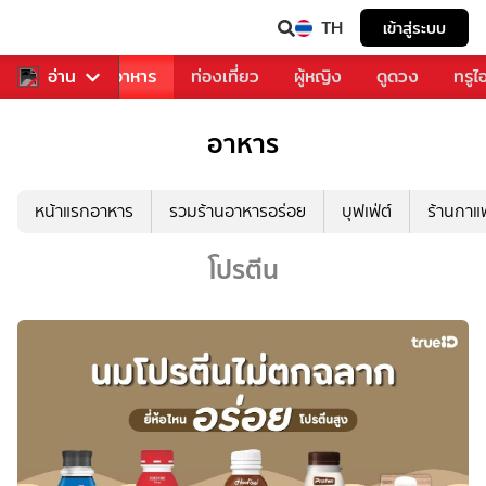
TH
เข้าสู่ระบบ
วงการเพลง
อ่าน
อาหาร
ท่องเที่ยว
ผู้หญิง
ดูดวง
ทรูไ
อาหาร
หน้าแรกอาหาร
รวมร้านอาหารอร่อย
บุฟเฟ่ต์
ร้านกา
โปรตีน