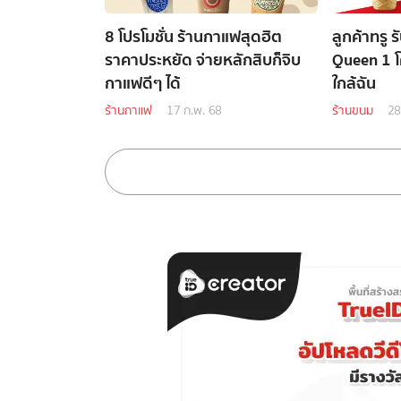
8 โปรโมชั่น ร้านกาแฟสุดฮิต
ลูกค้าทรู 
ราคาประหยัด จ่ายหลักสิบก็จิบ
Queen 1 โค
กาแฟดีๆ ได้
ใกล้ฉัน
ร้านกาแฟ
17 ก.พ. 68
ร้านขนม
28