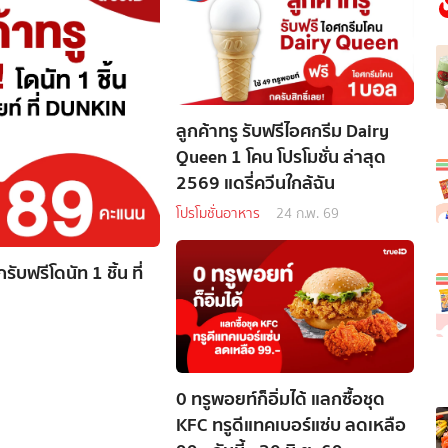
ลูกค้าทรู รับฟรีไอศกรีม Dairy
Queen 1 โคน โปรโมชั่น ล่าสุด
2569 แดรี่ควีนใกล้ฉัน
โปรโมชั่นอาหาร
24 ก.พ. 69
ับฟรีโดนัท 1 ชิ้น ที่
0 ทรูพอยท์ก็อิ่มได้ แลกซื้อชุด
KFC ทรูดีแทคเบอร์แซ่บ ลดเหลือ