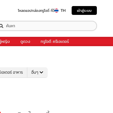
TH
เข้าสู่ระบบ
โหลดแอป
กล่องทรูไอดี ทีวี
ผู้หญิง
ดูดวง
ทรูไอดี ครีเอเตอร์
ีเอเตอร์ อาหาร
อื่นๆ