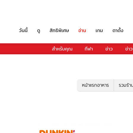
วันนี้
ดู
สิทธิพิเศษ
อ่าน
เกม
ตาตั้ง
สำหรับคุณ
กีฬา
ข่าว
ข่าว
หน้าแรกอาหาร
รวมร้า