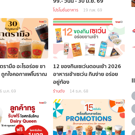
99.- วันนี้ - 30 มิ.ย. 69
โปรโมชั่นอาหาร
19 ก.พ. 69
าตรามือ อะไรอร่อย ชา
12 ของกินเซเว่นตอนเช้า 2026
ิต ถูกใจคอกาแฟโบราณ
อาหารเช้าเซเว่น กินง่าย อร่อย
อยู่ท้อง
6 ม.ค. 69
ร้านดัง
14 ธ.ค. 68