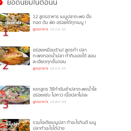
ยอดนิยมในตอนนี้
12 สูตรอาหาร เมนูปลากะพง นึ่ง
ทอด ต้ม ผัด อร่อยได้ทุกเมนู !
1
สูตรอาหาร
29 ก.ย. 65
อร่อยเหมือนร้าน! สูตรทำ ปลา
กะพงทอดน้ำปลา ทำกินเองได้ สอน
2
ละเอียดทุกขั้นตอน
สูตรอาหาร
24 ก.ค. 63
แจกสูตร วิธีทำต้มยำปลากะพงน้ำใส
อร่อยแซ่บ ไม่คาว เนื้อปลาไม่เละ
3
สูตรอาหาร
14 พ.ค. 69
รวมไอเดียเมนูปลา ทำอะไรกินดี เมนู
ปลาทำอะไรได้บ้าง