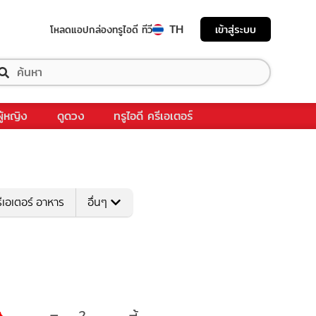
TH
เข้าสู่ระบบ
โหลดแอป
กล่องทรูไอดี ทีวี
ผู้หญิง
ดูดวง
ทรูไอดี ครีเอเตอร์
ีเอเตอร์ อาหาร
อื่นๆ