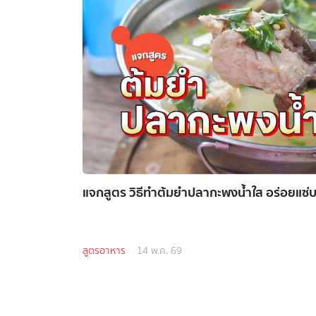
แจกสูตร วิธีทำต้มยำปลากะพงน้ำใส อร่อยแซ่บ ไ
สูตรอาหาร
14 พ.ค. 69