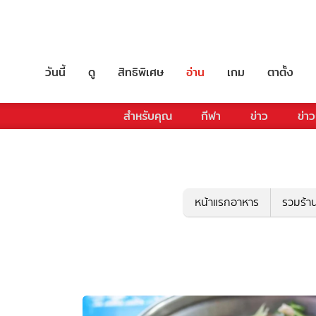
วันนี้
ดู
สิทธิพิเศษ
อ่าน
เกม
ตาตั้ง
สำหรับคุณ
กีฬา
ข่าว
ข่าว
หน้าแรกอาหาร
รวมร้า