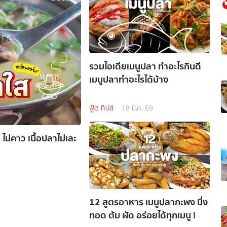
รวมไอเดียเมนูปลา ทำอะไรกินดี
เมนูปลาทำอะไรได้บ้าง
ฟู้ด ทิปส์
18 มี.ค. 69
ม่คาว เนื้อปลาไม่เละ
12 สูตรอาหาร เมนูปลากะพง นึ่ง
ทอด ต้ม ผัด อร่อยได้ทุกเมนู !