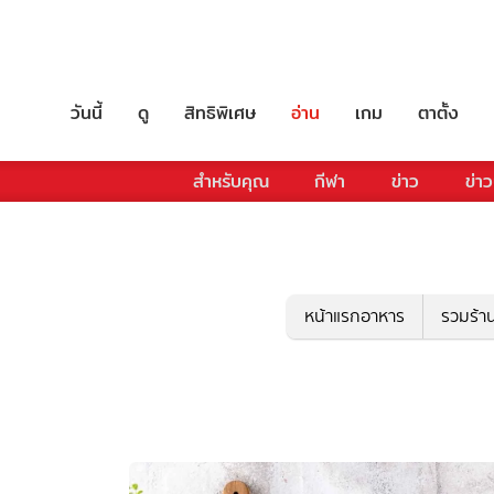
วันนี้
ดู
สิทธิพิเศษ
อ่าน
เกม
ตาตั้ง
สำหรับคุณ
กีฬา
ข่าว
ข่าว
หน้าแรกอาหาร
รวมร้า