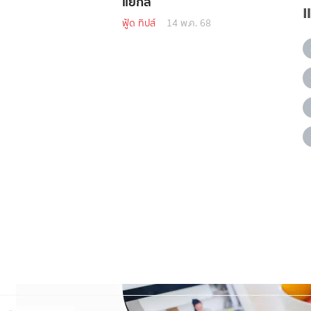
แยกสี
ฟู้ด ทิปส์
14 พ.ค. 68