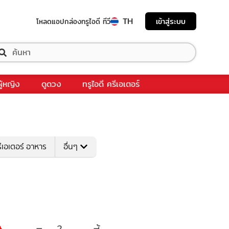
TH
เข้าสู่ระบบ
โหลดแอป
กล่องทรูไอดี ทีวี
ผู้หญิง
ดูดวง
ทรูไอดี ครีเอเตอร์
ีเอเตอร์ อาหาร
อื่นๆ