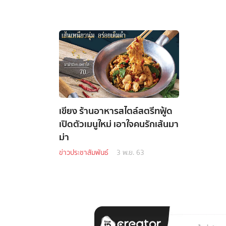
เขียง ร้านอาหารสไตล์สตรีทฟู้ด
เปิดตัวเมนูใหม่ เอาใจคนรักเส้นมา
ม่า
ข่าวประชาสัมพันธ์
3 พ.ย. 63