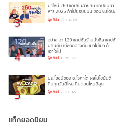
มาใหม่ 260 แคปชั่นสายกิน แคปชั่นอา
หาร 2026 ถ้าไม่ชอบขนม ชอบผมได้นะ
3
ฟู้ด ทิปส์
20 เม.ย. 69
อย่างเอา 120 แคปชั่นร้านนั่งชิล แคปชั่
นกินดื่ม เที่ยวกลางคืน เมาไม่เมา ก็
เอาใจไป
4
ฟู้ด ทิปส์
19 พ.ย. 68
ประโยชน์ของ อะโวคาโด ผลไม้ไขมันดี
กินทุกวันดีไหม กินตอนไหนดีสุด
5
ฟู้ด ทิปส์
20 ก.ย. 65
แท็กยอดนิยม