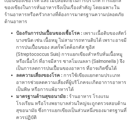
เปื้อนของเชื้อโรค และไม่ปลอดภัยในการบริโภค การแยกสี
ของเขียงในการหั่นอาหารจึงเป็นเรื่องสำคัญ โดยเฉพาะใน
ร้านอาหารหรือครัวกลางที่ต้องการมาตรฐานความปลอดภัย
ด้านอาหาร
ป้องกันการปนเปื้อนของเชื้อโรค :
เพราะเนื้อดิบของสัตว์
บางชนิด เช่น เนื้อหมู ไม่สามารถทานดิบได้ เพราะอาจมี
การปนเปื้อนของ สเตร็พโตค็อกคัส ซูอิส
(Streptococcus Suis) การแยกเขียงสำหรับหั่นเนื้อหมู
หรือเนื้อไก่ ที่อาจมีสาร ซาลโมเนลลา (Salmonella ) จึง
เป็นการลดการปนเปื้อนของอาหาร ที่อาจเกิดขึ้นได้
ลดความเสี่ยงของโรค :
การใช้เขียงแยกตามประเภท
อาหารช่วยลดความเสี่ยงที่ผู้บริโภคจะเกิดอาการอาหาร
เป็นพิษ หรือการแพ้อาหารได้
มาตรฐานด้านสุขอนามัย :
ร้านอาหาร โรงแรม
โรงเรียน หรือโรงพยาบาลส่วนใหญ่จะถูกตรวจสอบด้าน
สุขอนามัย ซึ่งการแยกเขียงเป็นส่วนหนึ่งของมาตรฐานที่
ควรปฏิบัติ