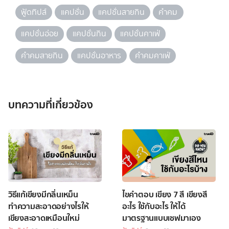
ฟู้ดทิปส์
แคปชั่น
แคปชั่นสายกิน
คำคม
แคปชั่นอ่อย
แคปชั่นกิน
แคปชั่นคาเฟ่
คำคมสายกิน
แคปชั่นอาหาร
คำคมคาเฟ่
บทความที่เกี่ยวข้อง
วิธีแก้เขียงมีกลิ่นเหม็น
ไขคำตอบ เขียง 7 สี เขียงสี
ทำความสะอาดอย่างไรให้
อะไร ใช้กับอะไร ให้ได้
เขียงสะอาดเหมือนใหม่
มาตรฐานแบบเชฟมาเอง