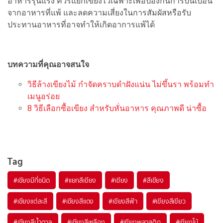
อาหารรุนแรง ควรแยกเขียงไว้เฉพาะเพื่อป้องกันการปนเปื้อน
จากอาหารที่แพ้ และลดความเสี่ยงในการสัมผัสหรือรับ
ประทานอาหารที่อาจทำให้เกิดอาการแพ้ได้
บทความที่คุณอาจสนใจ
วิธีล้างเขียงไม้ กำจัดคราบดำฝังแน่น ไม่ขึ้นรา พร้อมทำ
เมนูอร่อย
8 วิธีเลือกซื้อเขียง สำหรับหั่นอาหาร คุณภาพดี น่าซื้อ
Tag
#
เขียงมีกี่ชนิด
#
แยกสีเขียง
#
เขียง
#
สีเขียง
#
เขียงแต่ละสี
#
เขียงสีแดง
#
เขียงสีฟ้า
#
เขียงสีเขียว
#
เขียงสีน้ำตาล
#
เขียงสีเหลือง
#
เขียงพลาสติก
#
เขียงไม้