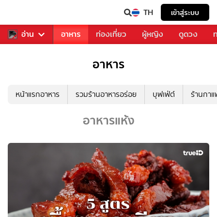
TH
เข้าสู่ระบบ
สารวงการเพลง
อ่าน
อาหาร
ท่องเที่ยว
ผู้หญิง
ดูดวง
ท
อาหาร
หน้าแรกอาหาร
รวมร้านอาหารอร่อย
บุฟเฟ่ต์
ร้านกา
อาหารแห้ง