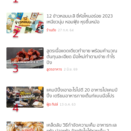
12 ข้าวหอมมะลิ ยี่ห้อไหนอร่อย 2023
เหนียวนุ่ม หอมฟุ้ง หุงขึ้นหม้อ
2
ร้านดัง
27 ก.ค. 64
สูตรเนื้อแดดเดียวทำขาย พร้อมคำนวณ
ต้นทุนละเอียด มือใหม่ทำตามง่าย กำไร
ปัง
3
สูตรอาหาร
2 มิ.ย. 69
แคมป์ปิ้งเอาอะไรไปดี 20 อาหารไปแคมป์
ปิ้ง เตรียมอาหารกางเต็นท์แบบมือโปร
4
ฟู้ด ทิปส์
13 ต.ค. 63
เคล็ดลับ วิธีกำจัดความเค็ม อาหารทะเล
แห้ง ปลาแห้ง ล้างยังไงให้หายเค็ม ?