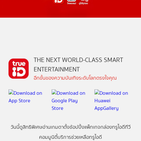
THE NEXT WORLD-CLASS SMART
ENTERTAINMENT
อีกขั้นของความบันเทิงระดับโลกตรงใจคุณ
วันนี้
ดู
สิทธิพิเศษ
อ่าน
เกม
ตาตั้ง
ช้อปปิ้ง
แพ็กเกจ
กล่องทรูไอดีทีวี
คอมมูนิตี้
บริการช่วยเหลือทรูไอดี