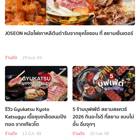
JOSEON หม้อไฟเกาหลีต้นตำรับจากยุคโชซอน ที่ สยามเซ็นเตอร์
ร้านดัง
29 เม.ย. 69
รีวิว Gyukatsu Kyoto
5 ร้านบุฟเฟ่ต์ สยามสแควร์
Katsugyu เนื้อชุบเกล็ดขนมปัง
2026 กินอะไรดี ที่สยาม แบบไม่
ทอด จากเกียวโต
อั้น อิ่มจุกๆ
ร้านดัง
13 มี.ค. 69
ร้านดัง
20 ก.พ. 69