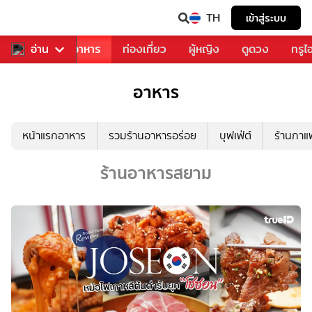
TH
เข้าสู่ระบบ
วงการเพลง
อ่าน
อาหาร
ท่องเที่ยว
ผู้หญิง
ดูดวง
ทรูไ
อาหาร
หน้าแรกอาหาร
รวมร้านอาหารอร่อย
บุฟเฟ่ต์
ร้านกา
ร้านอาหารสยาม