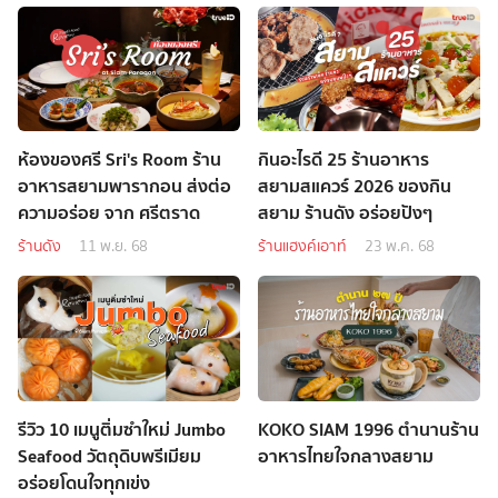
ห้องของศรี Sri's Room ร้าน
กินอะไรดี 25 ร้านอาหาร
อาหารสยามพารากอน ส่งต่อ
สยามสแควร์ 2026 ของกิน
ความอร่อย จาก ศรีตราด
สยาม ร้านดัง อร่อยปังๆ
ร้านดัง
11 พ.ย. 68
ร้านแฮงค์เอาท์
23 พ.ค. 68
รีวิว 10 เมนูติ่มซำใหม่ Jumbo
KOKO SIAM 1996 ตำนานร้าน
Seafood วัตถุดิบพรีเมียม
อาหารไทยใจกลางสยาม
อร่อยโดนใจทุกเข่ง