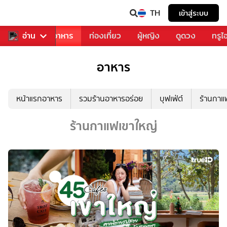
TH
เข้าสู่ระบบ
วงการเพลง
อ่าน
อาหาร
ท่องเที่ยว
ผู้หญิง
ดูดวง
ทรูไ
อาหาร
หน้าแรกอาหาร
รวมร้านอาหารอร่อย
บุฟเฟ่ต์
ร้านกา
ร้านกาแฟเขาใหญ่