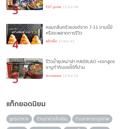
3
EDT guide
13 มิ.ย. 66
หอมกลิ่นครัวซองต์จาก 7-11 งานนี้มี
หรือจะพลาดการรีวิว
4
พริกเผ็ด
27 พ.ค. 63
รีวิวน้ำซุปหม่าล่า HAIDILAO +แจกสูตร
ชาบูทำกินเองได้ที่บ้าน
5
Annieeeee
12 มิ.ย. 63
แท็กยอดนิยม
สูตรอาหาร
ร้านอาหารใกล้ฉัน
ร้านอาหารกรุงเทพ