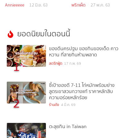
Annieeeee
12 มิ.ย. 63
พริกเผ็ด
27 พ.ค. 63
ยอดนิยมในตอนนี้
ของดีนครปฐม ของกินของเด็ด คาว
หวาน ที่สายกินห้ามพลาด
1
สตรีทฟู้ด
17 ก.พ. 69
ชี้เป้าของดี 7-11 ไก่หมักพร้อมย่าง
สูตรเขาสวนกวางแท้ ราคาหลักสิบ
ความอร่อยหลักร้อย
2
ร้านดัง
4 มี.ค. 69
ตะลุยกิน in Taiwan