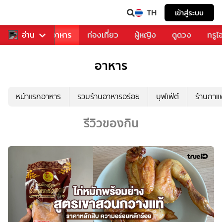
TH
เข้าสู่ระบบ
วงการเพลง
อ่าน
อาหาร
ท่องเที่ยว
ผู้หญิง
ดูดวง
ทรูไ
อาหาร
หน้าแรกอาหาร
รวมร้านอาหารอร่อย
บุฟเฟ่ต์
ร้านกา
รีวิวของกิน