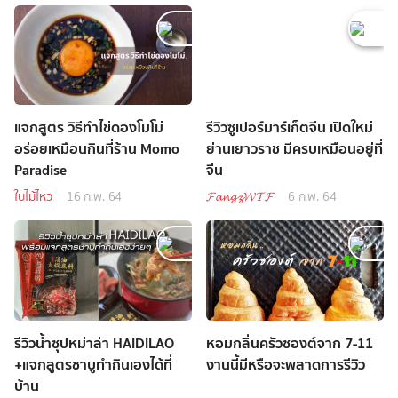
แจกสูตร วิธีทำไข่ดองโมโม่
รีวิวซูเปอร์มาร์เก็ตจีน เปิดใหม่
อร่อยเหมือนกินที่ร้าน Momo
ย่านเยาวราช มีครบเหมือนอยู่ที่
Paradise
จีน
ใบไม้ไหว
16 ก.พ. 64
𝓕𝓪𝓷𝓰𝔃𝓦𝓣𝓕
6 ก.พ. 64
รีวิวน้ำซุปหม่าล่า HAIDILAO
หอมกลิ่นครัวซองต์จาก 7-11
+แจกสูตรชาบูทำกินเองได้ที่
งานนี้มีหรือจะพลาดการรีวิว
บ้าน