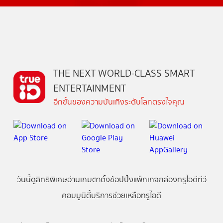
THE NEXT WORLD-CLASS SMART
ENTERTAINMENT
อีกขั้นของความบันเทิงระดับโลกตรงใจคุณ
วันนี้
ดู
สิทธิพิเศษ
อ่าน
เกม
ตาตั้ง
ช้อปปิ้ง
แพ็กเกจ
กล่องทรูไอดีทีวี
คอมมูนิตี้
บริการช่วยเหลือทรูไอดี