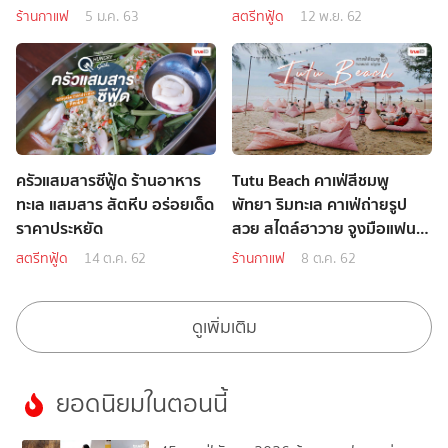
ร้านกาแฟ
5 ม.ค. 63
สตรีทฟู้ด
12 พ.ย. 62
ครัวแสมสารซีฟู้ด ร้านอาหาร
Tutu Beach คาเฟ่สีชมพู
ทะเล แสมสาร สัตหีบ อร่อยเด็ด
พัทยา ริมทะเล คาเฟ่ถ่ายรูป
ราคาประหยัด
สวย สไตล์ฮาวาย จูงมือแฟนไป
ลั้ลล้า
สตรีทฟู้ด
14 ต.ค. 62
ร้านกาแฟ
8 ต.ค. 62
ดูเพิ่มเติม
ยอดนิยมในตอนนี้