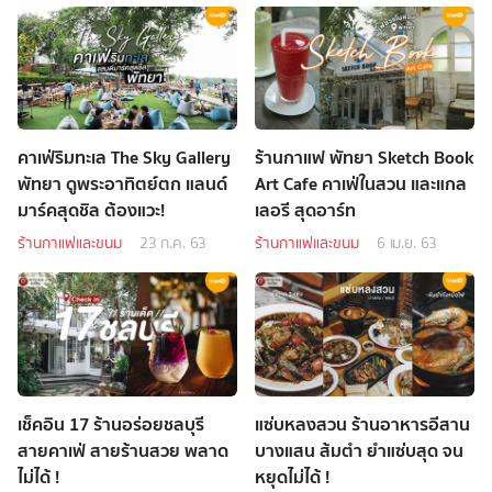
คาเฟ่ริมทะเล The Sky Gallery
ร้านกาแฟ พัทยา Sketch Book
พัทยา ดูพระอาทิตย์ตก แลนด์
Art Cafe คาเฟ่ในสวน และแกล
มาร์คสุดชิล ต้องแวะ!
เลอรี สุดอาร์ท
ร้านกาแฟและขนม
23 ก.ค. 63
ร้านกาแฟและขนม
6 เม.ย. 63
เช็คอิน 17 ร้านอร่อยชลบุรี
แซ่บหลงสวน ร้านอาหารอีสาน
สายคาเฟ่ สายร้านสวย พลาด
บางแสน ส้มตำ ยำแซ่บสุด จน
ไม่ได้ !
หยุดไม่ได้ !