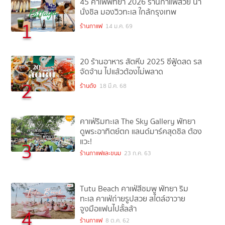
45 คาเฟ่พัทยา 2026 ร้านกาแฟสวย น่า
นั่งชิล มองวิวทะเล ใกล้กรุงเทพ
1
ร้านกาแฟ
14 ม.ค. 69
20 ร้านอาหาร สัตหีบ 2025 ซีฟู้ดสด รส
จัดจ้าน ไปแล้วต้องไม่พลาด
2
ร้านดัง
18 มี.ค. 68
คาเฟ่ริมทะเล The Sky Gallery พัทยา
ดูพระอาทิตย์ตก แลนด์มาร์คสุดชิล ต้อง
แวะ!
3
ร้านกาแฟและขนม
23 ก.ค. 63
Tutu Beach คาเฟ่สีชมพู พัทยา ริม
ทะเล คาเฟ่ถ่ายรูปสวย สไตล์ฮาวาย
จูงมือแฟนไปลั้ลล้า
4
ร้านกาแฟ
8 ต.ค. 62