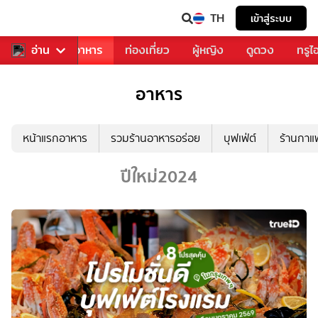
TH
เข้าสู่ระบบ
วงการเพลง
อ่าน
อาหาร
ท่องเที่ยว
ผู้หญิง
ดูดวง
ทรูไ
อาหาร
หน้าแรกอาหาร
รวมร้านอาหารอร่อย
บุฟเฟ่ต์
ร้านกา
ปีใหม่2024