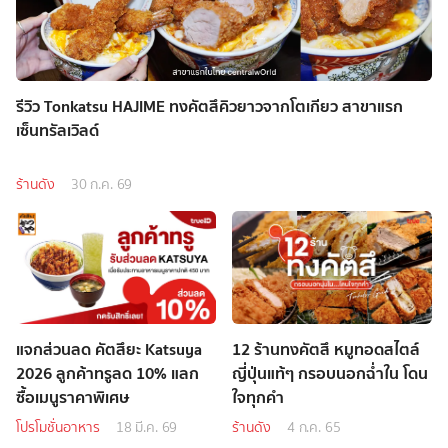
รีวิว Tonkatsu HAJIME ทงคัตสึคิวยาวจากโตเกียว สาขาแรก
เซ็นทรัลเวิลด์
ร้านดัง
30 ก.ค. 69
แจกส่วนลด คัตสึยะ Katsuya
12 ร้านทงคัตสึ หมูทอดสไตล์
2026 ลูกค้าทรูลด 10% แลก
ญี่ปุ่นแท้ๆ กรอบนอกฉ่ำใน โดน
ซื้อเมนูราคาพิเศษ
ใจทุกคำ
โปรโมชั่นอาหาร
18 มี.ค. 69
ร้านดัง
4 ก.ค. 65