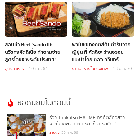
สอนทำ Beef Sando แซ
พาไปชิมทงคัตสึต้นตำรับจาก
นวิชทงคัตสึเนื้อ ทำตามง่าย
ญี่ปุ่น ที่ คัตสึยะ ร้านอร่อย
สูตรโดยเชฟระดับประเทศ!
แนะนำโดย ตอง กวินทร์
สูตรอาหาร
19 ก.ย. 64
ร้านอาหารในกรุงเทพ
13 ม.ค. 59
ยอดนิยมในตอนนี้
รีวิว Tonkatsu HAJIME ทงคัตสึคิวยาว
จากโตเกียว สาขาแรก เซ็นทรัลเวิลด์
1
ร้านดัง
30 ก.ค. 69