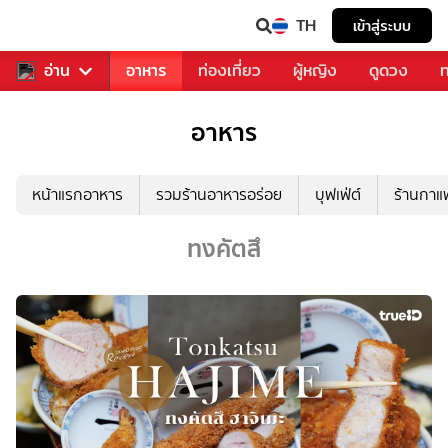
TH
เข้าสู่ระบบ
สารวงการเพลง
อ่าน
อาหาร
ท่องเที่ยว
ผู้หญิง
ดูดวง
ท
อาหาร
หน้าแรกอาหาร
รวมร้านอาหารอร่อย
บุฟเฟ่ต์
ร้านกา
ทงคัตสึ