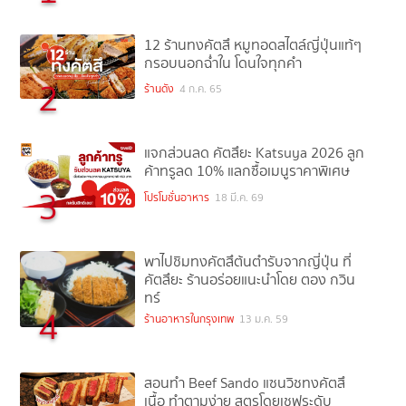
12 ร้านทงคัตสึ หมูทอดสไตล์ญี่ปุ่นแท้ๆ
กรอบนอกฉ่ำใน โดนใจทุกคำ
2
ร้านดัง
4 ก.ค. 65
แจกส่วนลด คัตสึยะ Katsuya 2026 ลูก
ค้าทรูลด 10% แลกซื้อเมนูราคาพิเศษ
3
โปรโมชั่นอาหาร
18 มี.ค. 69
พาไปชิมทงคัตสึต้นตำรับจากญี่ปุ่น ที่
คัตสึยะ ร้านอร่อยแนะนำโดย ตอง กวิน
ทร์
4
ร้านอาหารในกรุงเทพ
13 ม.ค. 59
สอนทำ Beef Sando แซนวิชทงคัตสึ
เนื้อ ทำตามง่าย สูตรโดยเชฟระดับ