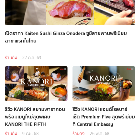
เปิดราคา Kaiten Sushi Ginza Onodera ซูชิสายพานพรีเมียม
สาขาแรกในไทย
ร้านดัง
27 ก.ค. 69
รีวิว KANORI สยามพารากอน
รีวิว KANORI แฮนด์โรลบาร์
พร้อมเมนูใหม่สุดพิเศษ
เซ็ต Premium Five สุดพรีเมียม
KANORI THE FIFTH
ที่ Central Embassy
ร้านดัง
9 ก.ย. 68
ร้านดัง
26 พ.ค. 68