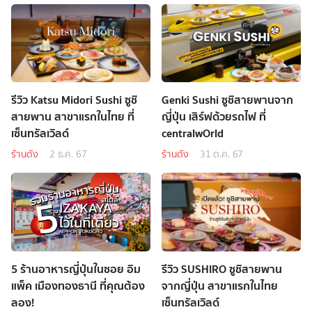
รีวิว Katsu Midori Sushi ซูชิ
Genki Sushi ซูชิสายพานจาก
สายพาน สาขาแรกในไทย ที่
ญี่ปุ่น เสิร์ฟด้วยรถไฟ ที่
เซ็นทรัลเวิลด์
centralwOrld
ร้านดัง
2 ธ.ค. 67
ร้านดัง
31 ต.ค. 67
5 ร้านอาหารญี่ปุ่นในซอย อิม
รีวิว SUSHIRO ซูชิสายพาน
แพ็ค เมืองทองธานี ที่คุณต้อง
จากญี่ปุ่น สาขาแรกในไทย
ลอง!
เซ็นทรัลเวิลด์