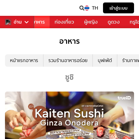
TH
เข้าสู่ระบบ
วงการเพลง
อ่าน
อาหาร
ท่องเที่ยว
ผู้หญิง
ดูดวง
ทรูไ
อาหาร
หน้าแรกอาหาร
รวมร้านอาหารอร่อย
บุฟเฟ่ต์
ร้านกา
ซูชิ