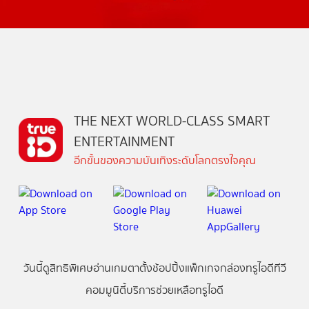
THE NEXT WORLD-CLASS SMART
ENTERTAINMENT
อีกขั้นของความบันเทิงระดับโลกตรงใจคุณ
วันนี้
ดู
สิทธิพิเศษ
อ่าน
เกม
ตาตั้ง
ช้อปปิ้ง
แพ็กเกจ
กล่องทรูไอดีทีวี
คอมมูนิตี้
บริการช่วยเหลือทรูไอดี