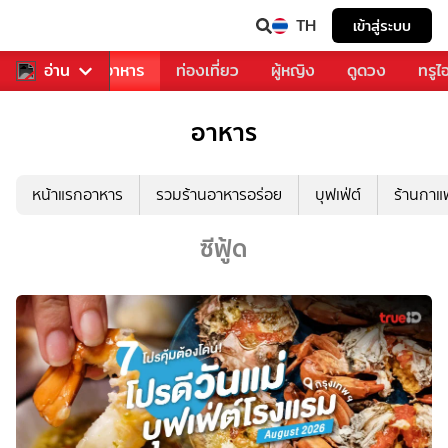
TH
เข้าสู่ระบบ
วงการเพลง
อ่าน
อาหาร
ท่องเที่ยว
ผู้หญิง
ดูดวง
ทรูไ
อาหาร
หน้าแรกอาหาร
รวมร้านอาหารอร่อย
บุฟเฟ่ต์
ร้านกา
ซีฟู้ด