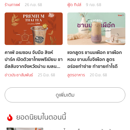
ร้านกาแฟ
26 ก.ย. 68
ฟู้ด ทิปส์
9 ก.ย. 68
คาเฟ่ อเมซอน จับมือ สิงห์
แจกสูตร ชานมเผือก ชาเผือก
ปาร์ค เปิดตัวชาไทยพรีเมียม ชา
หอม ชานมโมจิเผือก สูตร
อัสสัมจากจังหวัดน่าน เบลนด์
อร่อยทำง่าย ทำขายกำไรดี
พิเศษที่มีสีน้ำชาตามธรรมชาติ
ข่าวประชาสัมพันธ์
25 มิ.ย. 68
สูตรอาหาร
20 มิ.ย. 68
พร้อมเสิร์ฟทั่วไทย
ดูเพิ่มเติม
ยอดนิยมในตอนนี้