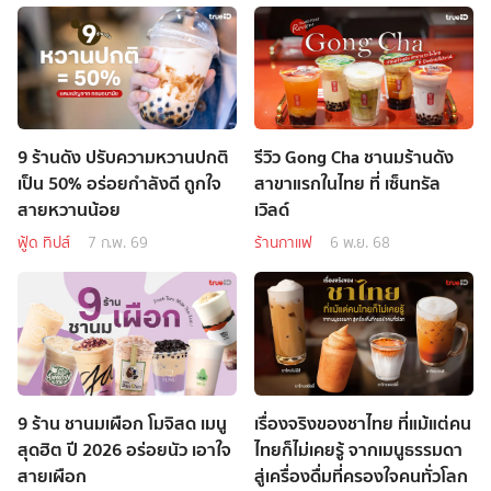
9 ร้านดัง ปรับความหวานปกติ
รีวิว Gong Cha ชานมร้านดัง
เป็น 50% อร่อยกำลังดี ถูกใจ
สาขาแรกในไทย ที่ เซ็นทรัล
สายหวานน้อย
เวิลด์
ฟู้ด ทิปส์
7 ก.พ. 69
ร้านกาแฟ
6 พ.ย. 68
9 ร้าน ชานมเผือก โมจิสด เมนู
เรื่องจริงของชาไทย ที่แม้แต่คน
สุดฮิต ปี 2026 อร่อยนัว เอาใจ
ไทยก็ไม่เคยรู้ จากเมนูธรรมดา
สายเผือก
สู่เครื่องดื่มที่ครองใจคนทั่วโลก