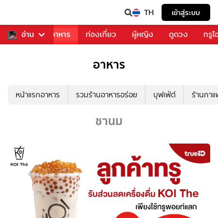
TH
เข้าสู่ระบบ
วงการเพลง
อ่าน
อาหาร
ท่องเที่ยว
ผู้หญิง
ดูดวง
ทรูไ
อาหาร
หน้าแรกอาหาร
รวมร้านอาหารอร่อย
บุฟเฟ่ต์
ร้านกา
ชานม