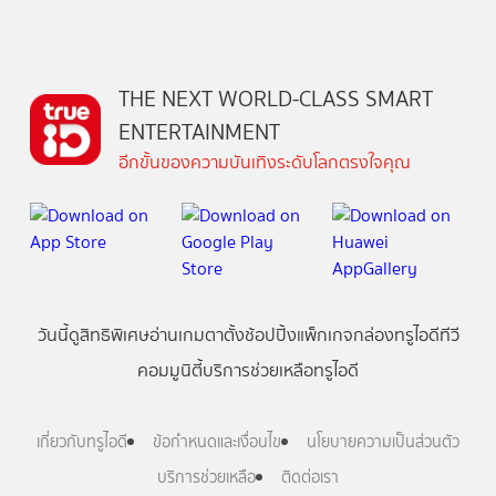
THE NEXT WORLD-CLASS SMART
ENTERTAINMENT
อีกขั้นของความบันเทิงระดับโลกตรงใจคุณ
วันนี้
ดู
สิทธิพิเศษ
อ่าน
เกม
ตาตั้ง
ช้อปปิ้ง
แพ็กเกจ
กล่องทรูไอดีทีวี
คอมมูนิตี้
บริการช่วยเหลือทรูไอดี
เกี่ยวกับทรูไอดี
ข้อกำหนดและเงื่อนไข
นโยบายความเป็นส่วนตัว
บริการช่วยเหลือ
ติดต่อเรา