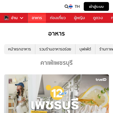
TH
เข้าสู่ระบบ
สารวงการเพลง
อ่าน
อาหาร
ท่องเที่ยว
ผู้หญิง
ดูดวง
ท
อาหาร
หน้าแรกอาหาร
รวมร้านอาหารอร่อย
บุฟเฟ่ต์
ร้านกา
คาเฟ่เพชรบุรี