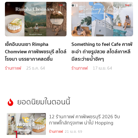
เช็คอินบนเขา Rimpha
Something to feel Cafe คาเฟ่
Chomview คาเฟ่เพชรบุรี สไตล์
ชะอำ ถ่ายรูปสวย สไตล์เกาหลี
โรงนา บรรยากาศสดชื่น
มีสระว่ายน้ำชิคๆ
ร้านกาแฟ
25 ธ.ค. 64
ร้านกาแฟ
17 เม.ย. 64
ยอดนิยมในตอนนี้
12 ร้านกาแฟ คาเฟ่เพชรบุรี 2026 จิบ
กาแฟใกล้กรุงเทพ น่าไป Hopping
1
ร้านกาแฟ
21 เม.ย. 69