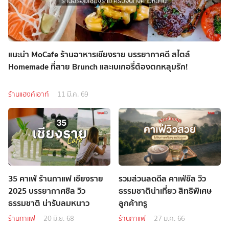
แนะนำ MoCafe ร้านอาหารเชียงราย บรรยากาศดี สไตล์
Homemade ที่สาย Brunch และเบเกอรี่ต้องตกหลุมรัก!
ร้านแฮงค์เอาท์
11 มี.ค. 69
35 คาเฟ่ ร้านกาแฟ เชียงราย
รวมส่วนลดดีล คาเฟ่ชิล วิว
2025 บรรยากาศชิล วิว
ธรรมชาติน่าเที่ยว สิทธิพิเศษ
ธรรมชาติ น่ารับลมหนาว
ลูกค้าทรู
ร้านกาแฟ
20 มิ.ย. 68
ร้านกาแฟ
27 ม.ค. 66