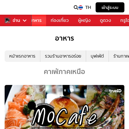
TH
เข้าสู่ระบบ
วงการเพลง
อ่าน
อาหาร
ท่องเที่ยว
ผู้หญิง
ดูดวง
ทรูไ
อาหาร
หน้าแรกอาหาร
รวมร้านอาหารอร่อย
บุฟเฟ่ต์
ร้านกา
คาเฟ่ภาคเหนือ