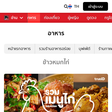
TH
เข้าสู่ระบบ
วงการเพลง
อ่าน
อาหาร
ท่องเที่ยว
ผู้หญิง
ดูดวง
ทรูไ
อาหาร
หน้าแรกอาหาร
รวมร้านอาหารอร่อย
บุฟเฟ่ต์
ร้านกา
ข้าวหมกไก่