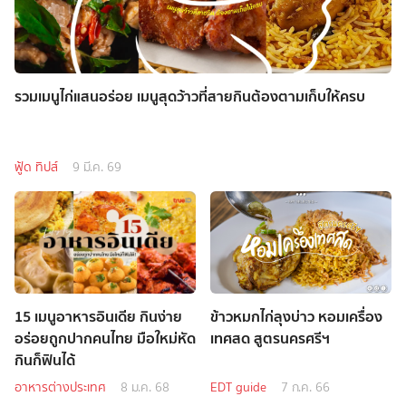
รวมเมนูไก่แสนอร่อย เมนูสุดว้าวที่สายกินต้องตามเก็บให้ครบ
ฟู้ด ทิปส์
9 มี.ค. 69
15 เมนูอาหารอินเดีย กินง่าย
ข้าวหมกไก่ลุงบ่าว หอมเครื่อง
อร่อยถูกปากคนไทย มือใหม่หัด
เทศสด สูตรนครศรีฯ
กินก็ฟินได้
อาหารต่างประเทศ
8 ม.ค. 68
EDT guide
7 ก.ค. 66