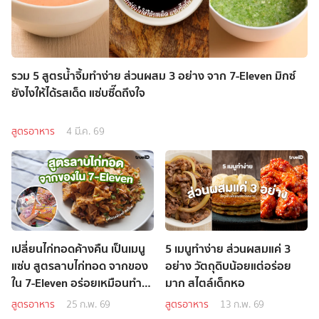
รวม 5 สูตรน้ำจิ้มทำง่าย ส่วนผสม 3 อย่าง จาก 7-Eleven มิกซ์
ยังไงให้ได้รสเด็ด แซ่บซี๊ดถึงใจ
สูตรอาหาร
4 มี.ค. 69
เปลี่ยนไก่ทอดค้างคืน เป็นเมนู
5 เมนูทำง่าย ส่วนผสมแค่ 3
แซ่บ สูตรลาบไก่ทอด จากของ
อย่าง วัตถุดิบน้อยแต่อร่อย
ใน 7-Eleven อร่อยเหมือนทำ
มาก สไตล์เด็กหอ
สดใหม่
สูตรอาหาร
25 ก.พ. 69
สูตรอาหาร
13 ก.พ. 69