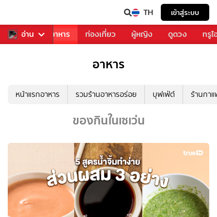
TH
เข้าสู่ระบบ
วงการเพลง
อ่าน
อาหาร
ท่องเที่ยว
ผู้หญิง
ดูดวง
ทรูไ
อาหาร
หน้าแรกอาหาร
รวมร้านอาหารอร่อย
บุฟเฟ่ต์
ร้านกา
ของกินในเซเว่น