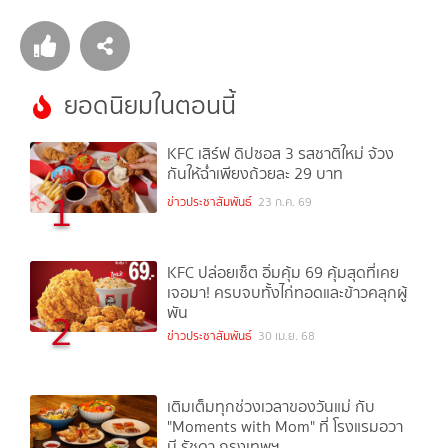
ยอดนิยมในตอนนี้
KFC เสิร์ฟ ดิปซอส 3 รสชาติใหม่ จ้วง
กันให้ฉ่ำเพียงถ้วยละ 29 บาท
1
ข่าวประชาสัมพันธ์
23 ก.ค. 69
KFC ปล่อยเซ็ต อิ่มคุ้ม 69 คุ้มสุดที่เคย
เจอมา! ครบจบทั้งไก่ทอดและข้าวคลุกผู้
พัน
2
ข่าวประชาสัมพันธ์
30 เม.ย. 68
เติมเต็มทุกช่วงเวลาของวันแม่ กับ
"Moments with Mom" ที่ โรงแรมอวา
นี รัชดา กรุงเทพฯ