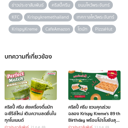
ข่าวประชาสัมพันธ์
คริสปี้ครีม
ขนมไหว้พระจันทร์
KFC
Krispykremethailand
เทศกาลไหว้พระจันทร์
KrispyKreme
CafeAmazon
โดนัท
PizzaHut
บทความที่เกี่ยวข้อง
คริสปี้ ครีม ส่งเครื่องดื่มมัท
คริสปี้ ครีม ชวนคุณร่วม
ฉะซีรีส์ใหม่ เติมความสดชื่นใน
ฉลอง Krispy Kreme's 89 th
ทุกโมเมนต์
Birthday พร้อมโปรโมชันสุด
เอ็กซ์คลูซีฟ
ข่าวประชาสัมพันธ์
21 ก.ค. 69
ข่าวประชาสัมพันธ์
11 ก.ค. 69