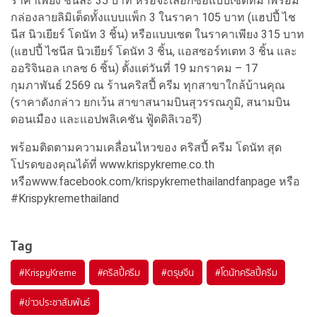
ราคาเพียง ชิ้นละ 35 บาท หรือจะเลือกซื้อแบบเซตที่มาพร้อม
กล่องลายลิมิเต็ดทั้งแบบแพ็ก 3 ในราคา 105 บาท (แฮปปี้ ไช
นีส นิวเยียร์ โดนัท 3 ชิ้น) หรือแบบเซต ในราคาเพียง 315 บาท
(แฮปปี้ ไชนีส นิวเยียร์ โดนัท 3 ชิ้น, แอสซอร์ทเตท 3 ชิ้น และ
ออริจินอล เกลซ 6 ชิ้น) ตั้งแต่วันที่ 19 มกราคม – 17
กุมภาพันธ์ 2569 ณ ร้านคริสปี้ ครีม ทุกสาขาใกล้บ้านคุณ
(ราคาดังกล่าว ยกเว้น สาขาสนามบินสุวรรณภูมิ, สนามบิน
ดอนเมือง และแอปพลิเคชัน ฟู้ดดิลิเวอรี)
พร้อมติดตามความเคลื่อนไหวของ คริสปี้ ครีม โดนัท สุด
โปรดของคุณได้ที่ www.krispykreme.co.th
หรือwww.facebook.com/krispykremethailandfanpage หรือ
#Krispykremethailand
Tag
#
KrispyKreme
#
คริสปี้ครีม
#
ตรุษจีน
#
โดนัทคริสปี้ครีม
#
ข่าวประชาสัมพันธ์