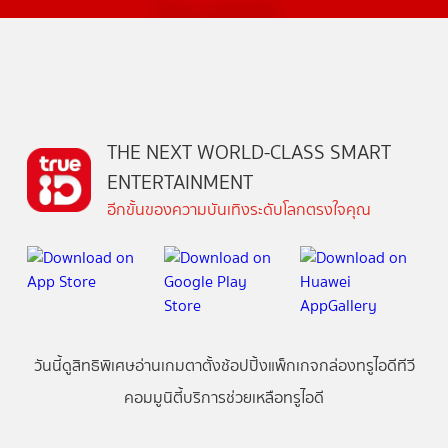
THE NEXT WORLD-CLASS SMART
ENTERTAINMENT
อีกขั้นของความบันเทิงระดับโลกตรงใจคุณ
วันนี้
ดู
สิทธิพิเศษ
อ่าน
เกม
ตาตั้ง
ช้อปปิ้ง
แพ็กเกจ
กล่องทรูไอดีทีวี
คอมมูนิตี้
บริการช่วยเหลือทรูไอดี