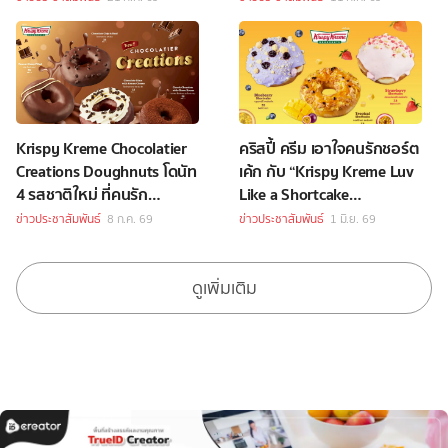
Krispy Kreme Chocolatier
คริสปี้ ครีม เอาใจคนรักชอร์ต
Creations Doughnuts โดนัท
เค้ก กับ “Krispy Kreme Luv
4 รสชาติใหม่ ที่คนรัก
Like a Shortcake
ช็อกโกแลตไม่ควรพลาด
Doughnuts”
ข่าวประชาสัมพันธ์
8 ก.ค. 69
ข่าวประชาสัมพันธ์
1 มิ.ย. 69
ดูเพิ่มเติม