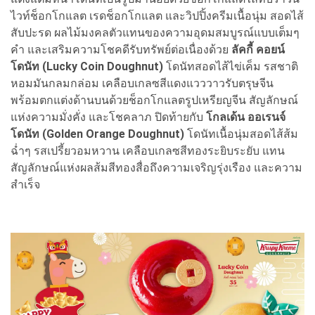
ไวท์ช็อกโกแลต เรดช็อกโกแลต และวิปปิ้งครีมเนื้อนุ่ม สอดไส้
สับปะรด ผลไม้มงคลตัวแทนของความอุดมสมบูรณ์แบบเต็มๆ
คำ และเสริมความโชคดีรับทรัพย์ต่อเนื่องด้วย
ลัคกี้ คอยน์
โดนัท (Lucky Coin Doughnut)
โดนัทสอดไส้ไข่เค็ม รสชาติ
หอมมันกลมกล่อม เคลือบเกลซสีแดงแวววาวรับตรุษจีน
พร้อมตกแต่งด้านบนด้วยช็อกโกแลตรูปเหรียญจีน สัญลักษณ์
แห่งความมั่งคั่ง และโชคลาภ ปิดท้ายกับ
โกลเด้น ออเรนจ์
โดนัท (Golden Orange Doughnut)
โดนัทเนื้อนุ่มสอดไส้ส้ม
ฉ่ำๆ รสเปรี้ยวอมหวาน เคลือบเกลซสีทองระยิบระยับ แทน
สัญลักษณ์แห่งผลส้มสีทองสื่อถึงความเจริญรุ่งเรือง และความ
สำเร็จ