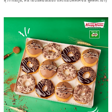
สุวรรณภูมิ, สนามบินดอนเมือง และแอปพลิเคชัน ฟู้ดดิลิเวอรี)