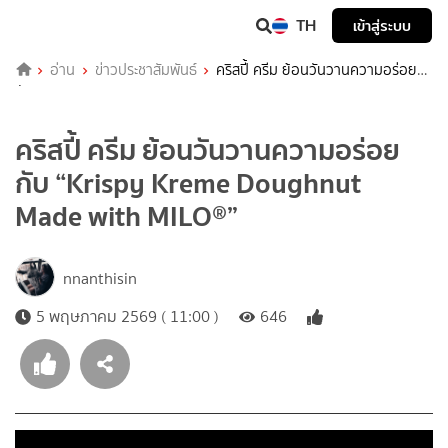
TH
เข้าสู่ระบบ
อ่าน
ข่าวประชาสัมพันธ์
คริสปี้ ครีม ย้อนวันวานความอร่อย
กับ “Krispy Kreme Doughnut Made with MILO®”
คริสปี้ ครีม ย้อนวันวานความอร่อย
กับ “Krispy Kreme Doughnut
Made with MILO®”
nnanthisin
5 พฤษภาคม 2569 ( 11:00 )
646