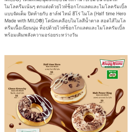
ไมโลครีมเน้นๆ ตกแต่งด้วยไวท์ช็อกโกแลตและไมโลครัมเบิ้ล
แบบจัดเต็ม ปิดท้ายกับ ฮาล์ฟ ไทม์ ฮีโร่ ไมโล (Half time Hero
Made with MILO®) โดนัทเคลือบไมโลสีน้ำตาล สอดไส้ไมโล
ครีมเนื้อเนียนนุ่ม ท็อปด้วยไวท์ช็อกโกแลตและไมโลครัมเบิ้ล
พร้อมเติมพลังความอร่อยระหว่างวัน