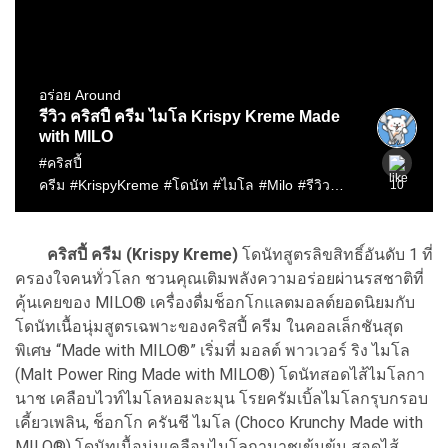
คริสปี้ ครีม (Krispy Kreme)
โดนัทสูตรลิขสิทธิ์อันดับ 1 ที่
ครองใจคนทั่วโลก ชวนคุณเติมพลังความอร่อยผ่านรสชาติที่
คุ้นเคยของ MILO® เครื่องดื่มช็อกโกแลตมอลต์ยอดนิยมกับ
โดนัทเนื้อนุ่มสูตรเฉพาะของคริสปี้ ครีม ในคอลเล็กชันสุด
พิเศษ “Made with MILO®” เริ่มที่ มอลต์ พาวเวอร์ ริง ไมโล
(Malt Power Ring Made with MILO®) โดนัทสอดไส้ไมโลกา
นาช เคลือบไวท์ไมโลหอมละมุน โรยครัมเบิ้ลไมโลกรุบกรอบ
เคี้ยวเพลิน, ช็อกโก ครันชี ไมโล (Choco Krunchy Made with
MILO®) โดนัทเนื้อนุ่มเคลือบไมโลกานาชเข้มข้น สอดไส้