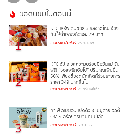
ยอดนิยมในตอนนี้
KFC เสิร์ฟ ดิปซอส 3 รสชาติใหม่ จ้วง
กันให้ฉ่ำเพียงถ้วยละ 29 บาท
1
ข่าวประชาสัมพันธ์
23 ก.ค. 69
KFC อัปเลเวลความอร่อยมื้อวันแม่ รับ
ฟรี! “ซอสพริกจัมโบ้” ปริมาณเพิ่มขึ้น
50% เพียงซื้อชุดบักเก็ตที่ร่วมรายการ
2
ราคา 349 บาทขึ้นไป
ข่าวประชาสัมพันธ์
21 ชั่วโมงที่แล้ว
คาเฟ่ อเมซอน เปิดตัว 3 เมนูสายเฮลตี้
OMG! อร่อยครบจบที่นมโอ๊ต
3
ข่าวประชาสัมพันธ์
5 ก.ย. 66