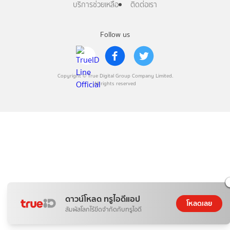
บริการช่วยเหลือ
ติดต่อเรา
Follow us
Copyright © True Digital Group Company Limited.
All rights reserved
ดาวน์โหลด ทรูไอดีแอป
โหลดเลย
สัมผัสโลกไร้ขีดจำกัดกับทรูไอดี