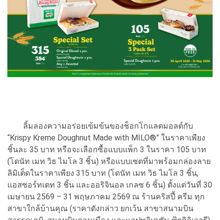
ลิ้มลองความอร่อยเข้มข้นของช็อกโกแลตมอลต์กับ
“Krispy Kreme Doughnut Made with MILO®” ในราคาเพียง
ชิ้นละ 35 บาท หรือจะเลือกซื้อแบบแพ็ก 3 ในราคา 105 บาท
(โดนัท เมท วิธ ไมโล 3 ชิ้น) หรือแบบเซตที่มาพร้อมกล่องลาย
ลิมิเต็ดในราคาเพียง 315 บาท (โดนัท เมท วิธ ไมโล 3 ชิ้น,
แอสซอร์ทเตท 3 ชิ้น และออริจินอล เกลซ 6 ชิ้น) ตั้งแต่วันที่ 30
เมษายน 2569 – 31 พฤษภาคม 2569 ณ ร้านคริสปี้ ครีม ทุก
สาขาใกล้บ้านคุณ (ราคาดังกล่าว ยกเว้น สาขาสนามบิน