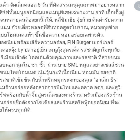
 จัดเต็มตลอด 5 วัน ที่คัดสรรเมนูคุณภาพมาอย่างหลาก
ิร์ฟทั้งเมนูยอดนิยมและเมนูพิเศษเฉพาะงาน อาทิ เอ็กเต็งผู่
ลายคนต้องยกนิ้วให้, หลี่ชิมเฮีย จุ๋ยก้วย ต้นตำรับความ
ไส้แน่น ก๋วยเตี๋ยวหลอดที่สืบทอดสูตรโบราณ, หมวยกุยช่าย
แบบโฮมเมดแท้ๆ ขึ้นชื่อความหอมอร่อยเฉพาะตัว,
ยอดนิยมพร้อมเสิร์ฟความอร่อย, FIN Burger เบอร์เกอร์
ะจุ้ง by ปลาอยู่เย็น เมนูกุ้งสูตรเด็ด รสชาติถูกใจทุกวัย,
รีเมียมเจ้าดัง โดดเด่นด้วยคุณภาพและรสชาติ ที่สายขนม
อบนอก นุ่มใน, ชา-ซิ้ว-ฝ่าน บาย SML หมูแดงย่างเชลล์ชวน
ิ ขนมไทยโฮมเมด เน้นวุ้นกะทิเนื้อเนียน หอมมัน รสชาติ
รสชาติเข้มข้น กับน้ำพริกหมูกระจกของคุณ “อาเล็ก ธีร
นมร้านอร่อยหลังตลาดการบินไทยและตลาด อตก. และสุวิ
์ฟพร้อมกับน้ำจิ้มสูตรเด็ดของทางร้าน, ครัวเมืองตรัง ร้าน
นอร่อยชื่อดังจากโซเชียลและร้านสตรีทฟู้ดยอดนิยม ที่จะ
ให้ครบทุกมิติ