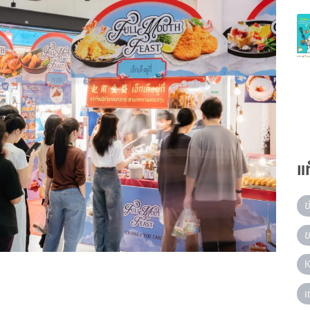
แ
ข
ข
เ