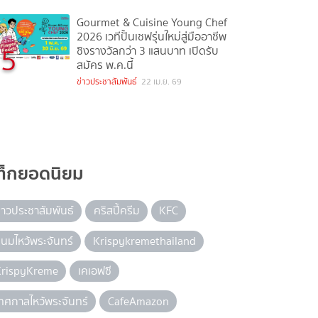
Gourmet & Cuisine Young Chef
2026 เวทีปั้นเชฟรุ่นใหม่สู่มืออาชีพ
5
ชิงรางวัลกว่า 3 แสนบาท เปิดรับ
สมัคร พ.ค.นี้
ข่าวประชาสัมพันธ์
22 เม.ย. 69
ท็กยอดนิยม
่าวประชาสัมพันธ์
คริสปี้ครีม
KFC
นมไหว้พระจันทร์
Krispykremethailand
KrispyKreme
เคเอฟซี
ทศกาลไหว้พระจันทร์
CafeAmazon