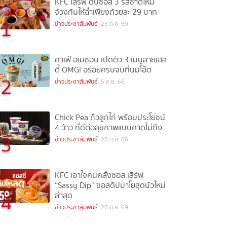
KFC เสิร์ฟ ดิปซอส 3 รสชาติใหม่
จ้วงกันให้ฉ่ำเพียงถ้วยละ 29 บาท
1
ข่าวประชาสัมพันธ์
23 ก.ค. 69
คาเฟ่ อเมซอน เปิดตัว 3 เมนูสายเฮล
ตี้ OMG! อร่อยครบจบที่นมโอ๊ต
2
ข่าวประชาสัมพันธ์
5 ก.ย. 66
Chick Pea ถั่วลูกไก่ พร้อมประโยชน์
4 ว้าว ที่ดีต่อสุขภาพแบบคาดไม่ถึง
3
ข่าวประชาสัมพันธ์
20 ก.ย. 66
KFC เอาใจคนคลั่งซอส เสิร์ฟ
“Sassy Dip” ซอสดิปมาโยสุดนัวใหม่
4
ล่าสุด
ข่าวประชาสัมพันธ์
20 มิ.ย. 69