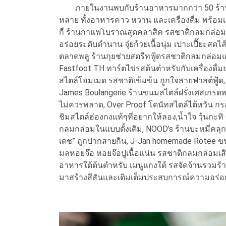
ภายในงานพบกับร้านอาหารมากกว่า 50 ร้านค้า
หลาย ทั้งอาหารคาว หวาน และเครื่องดื่ม พร้อมเส
กี่ ร้านกาแฟโบราณสุดคลาสิค รสชาติกลมกล่อมจนห
อร่อยระดับตำนาน จุ๋ยก้วยเนื้อนุ่ม เปาะเปี๊ยะสด
ตลาดพลู ร้านกุยช่ายสตรีทฟู้ดรสชาติกลมกล่อม
Fastfoot TH ทาร์ตไข่รสต้นตำหรับกับเครื่องดื่ม
สไตล์โฮมเมด รสชาติเข้มข้น ถูกใจสายฟาสต์ฟู้ด, เดอ
James Boulangerie ร้านขนมสไตล์ฝรั่งเศสเกรดพ
ไม่ควรพลาด, Over Proof โดนัทสไตล์ไต้หวัน กร
ชิมสไตล์ฮ่องกงแท้ๆที่อยากให้ลอง,น้ำใจ วุ้นกะท
กลมกล่อมในแบบดั้งเดิม, NOOD’s ร้านบะหมี่คลุก
เดช” ถูกปากสายกิน, J-Jan homemade Rotee ข
มลหอยจ๊อ หอยจ๊อปูเนื้อแน่น รสชาติกลมกล่อมเสิร
อาหารใต้ต้นตำหรับ เมนูแกงใต้ รสจัดจ้านรวมร้า
มาสร้างสีสันและเติมเต็มประสบการณ์ความอร่อย