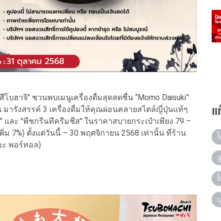
โบฮาจิ" ชวนพบเมนูเครื่องดื่มสุดสดชื่น “Momo Daisuki”
แ
มารังสรรค์ 3 เครื่องดื่มให้คุณผ่อนคลายสไตล์ญี่ปุ่นแท้ๆ
ป้" และ "พีชกรีนทีครีมชีส" ในราคาสบายกระเป๋าเพียง 79 –
 7%) ตั้งแต่วันนี้ – 30 พฤศจิกายน 2568 เท่านั้น ที่ร้าน
โ
ดอะ พอร์ทอล)
ล
โ
บ