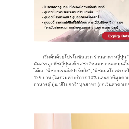
เริ่มต้นด้วยโปรโมชันแรก ร้านอาหารญี่ปุ่น "สึ
คัดสรรลูกพีชญี่ปุ่นแท้ รสชาติหอมหวานละมุนลิ้น 
ได้แก่ "พีชออเรนจ์สปาร์คกิ้ง" , "พีชแมงโกเฟรบเ
129 บาท (ไม่รวมค่าบริการ 10% และภาษีมูลค่าเพิ่ม
อาหารญี่ปุ่น "สึโบฮาจิ" ทุกสาขา (ยกเว้นสาขาเ