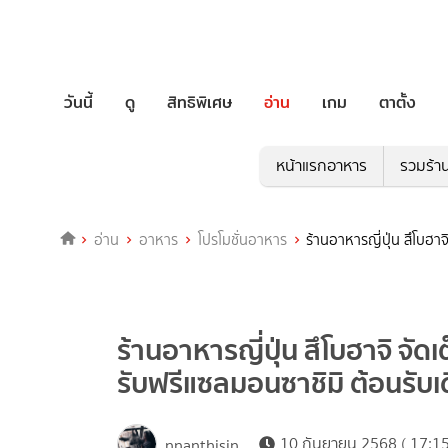
วันนี้
ดู
สิทธิพิเศษ
อ่าน
เกม
ตาตั้ง
หน้าแรกอาหาร
รวมร้า
อ่าน
อาหาร
โปรโมชั่นอาหาร
ร้านอาหารญี่ปุ่น สึโบฮา
ร้านอาหารญี่ปุ่น สึโบฮาจิ จั
รับฟรีแซลมอนซาชิมิ ต้อนรับ
10 กันยายน 2568 ( 17:15
nnanthisin