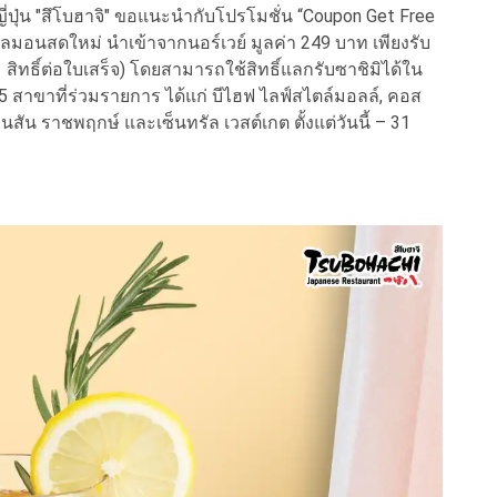
ุ่น "สึโบฮาจิ" ขอแนะนำกับโปรโมชั่น “Coupon Get Free
ลมอนสดใหม่ นำเข้าจากนอร์เวย์ มูลค่า 249 บาท เพียงรับ
ทธิ์ต่อใบเสร็จ) โดยสามารถใช้สิทธิ์แลกรับซาชิมิได้ใน
ง 5 สาขาที่ร่วมรายการ ได้แก่ บีไฮฟ ไลฟ์สไตล์มอลล์, คอส
ินสัน ราชพฤกษ์ และเซ็นทรัล เวสต์เกต ตั้งแต่วันนี้ – 31