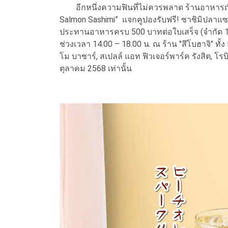
อีกหนึ่งความฟินที่ไม่ควรพลาด ร้านอาหารญี่ป
Salmon Sashimi” แจกคูปองรับฟรี! ซาชิมิปลาแซ
ประทานอาหารครบ 500 บาทต่อใบเสร็จ (จำกัด 1 สิ
ช่วงเวลา 14.00 – 18.00 น. ณ ร้าน "สึโบฮาจิ" ทั้
โม บาซาร์, สเปลล์ แอท ฟิวเจอร์พาร์ค รังสิต, โรบ
ตุลาคม 2568 เท่านั้น