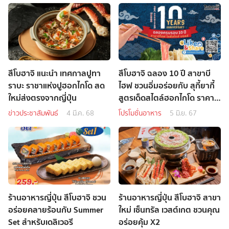
สึโบฮาจิ แนะนำ เทศกาลปูทา
สึโบฮาจิ ฉลอง 10 ปี สาขาบี
ราบะ ราชาแห่งปูฮอกไกโด สด
ไฮฟ ชวนอิ่มอร่อยกับ สุกี้ยากี้
ใหม่ส่งตรงจากญี่ปุ่น
สูตรเด็ดสไตล์ฮอกไกโด ราคา
พิเศษ
ข่าวประชาสัมพันธ์
4 มี.ค. 68
โปรโมชั่นอาหาร
5 มิ.ย. 67
ร้านอาหารญี่ปุ่น สึโบฮาจิ ชวน
ร้านอาหารญี่ปุ่น สึโบฮาจิ สาขา
อร่อยคลายร้อนกับ Summer
ใหม่ เซ็นทรัล เวสต์เกต ชวนคุณ
Set สำหรับเดลิเวอรี
อร่อยคุ้ม X2