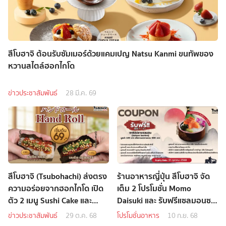
สึโบฮาจิ ต้อนรับซัมเมอร์ด้วยแคมเปญ Natsu Kanmi ขนทัพของ
หวานสไตล์ฮอกไกโด
ข่าวประชาสัมพันธ์
28 มี.ค. 69
สึโบฮาจิ (Tsubohachi) ส่งตรง
ร้านอาหารญี่ปุ่น สึโบฮาจิ จัด
ความอร่อยจากฮอกไกโด เปิด
เต็ม 2 โปรโมชั่น Momo
ตัว 2 เมนู Sushi Cake และ
Daisuki และ รับฟรีแซลมอนซา
Hand Roll
ชิมิ ต้อนรับเดือนกันยายน
ข่าวประชาสัมพันธ์
29 ต.ค. 68
โปรโมชั่นอาหาร
10 ก.ย. 68