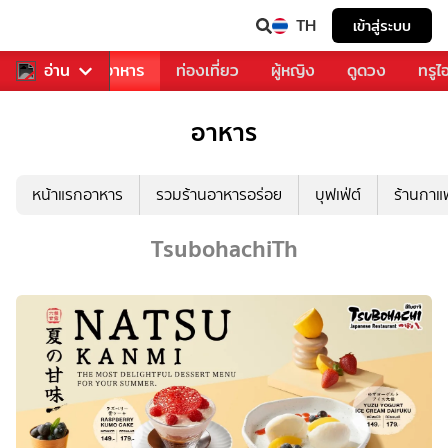
TH
เข้าสู่ระบบ
วงการเพลง
อ่าน
อาหาร
ท่องเที่ยว
ผู้หญิง
ดูดวง
ทรูไ
อาหาร
หน้าแรกอาหาร
รวมร้านอาหารอร่อย
บุฟเฟ่ต์
ร้านกา
TsubohachiTh