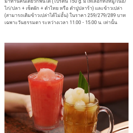
มาทานคนเดียวก็ฟินได้ (โปรตีน 150 g. มีให้เลือกทั้งหมู/เนื้อ/
ไก่/ปลา + เซ็ตผัก + ตำไทย หรือ ตำปูปลาร้า) และข้าวเปล่า
(สามารถเติมข้าวเปล่าได้ไม่อั้น) ในราคา 259/279/289 บาท
เฉพาะวันธรรมดา ระหว่างเวลา 11.00 - 15.00 น. เท่านั้น