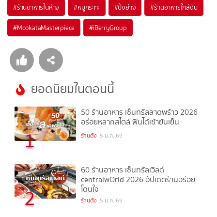
#
ร้านอาหารในห้าง
#
หมูกระทะ
#
ปิ้งย่าง
#
ร้านอาหารใกล้ฉัน
#
MookataMasterpiece
#
iBerryGroup
ยอดนิยมในตอนนี้
50 ร้านอาหาร เซ็นทรัลลาดพร้าว 2026
อร่อยหลากสไตล์ ฟินได้เช้ายันเย็น
1
ร้านดัง
5 ม.ค. 69
60 ร้านอาหาร เซ็นทรัลเวิลด์
centralwOrld 2026 อัปเดตร้านอร่อย
โดนใจ
2
ร้านดัง
5 ม.ค. 69