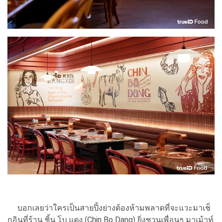
บอกเลยว่าใครเป็นสายปิ้งย่างต้องห้ามพลาดที่จะแวะมาเช็
กอินที่ร้าน ชิ้น โบ แดง (Chin Bo Dang) ยิ่งชวนเพื่อนๆ มาเม้าท์