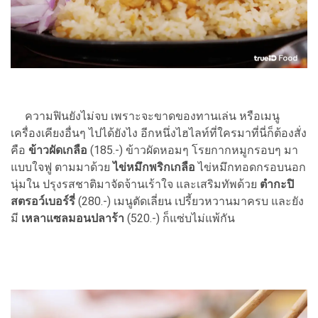
ความฟินยังไม่จบ เพราะจะขาดของทานเล่น หรือเมนู
เครื่องเคียงอื่นๆ ไปได้ยังไง อีกหนึ่งไฮไลท์ที่ใครมาที่นี่ก็ต้องสั่ง
คือ
ข้าวผัดเกลือ
(185.-) ข้าวผัดหอมๆ โรยกากหมูกรอบๆ มา
แบบใจฟู ตามมาด้วย
ไข่หมึกพริกเกลือ
ไข่หมึกทอดกรอบนอก
นุ่มใน ปรุงรสชาติมาจัดจ้านเร้าใจ และเสริมทัพด้วย
ตำกะปิ
สตรอว์เบอร์รี่
(280.-) เมนูตัดเลี่ยน เปรี้ยวหวานมาครบ และยัง
มี
เหลาแซลมอนปลาร้า
(520.-) ก็แซ่บไม่แพ้กัน