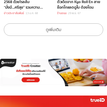
2568 ด้วยโรลส้ม
ตัวเด็ดจาก Kyo Roll En สาย
“มั่งมี...ศรีสุข” รวมความ
ช็อกโกแลตดูไบ ต้องโดน
อร่อยสดชื่นจากส้ม 3 สาย
ข่าวประชาสัมพันธ์
13 ม.ค. 68
ร้านขนม
29 พ.ย. 67
พันธุ์ พร้อมแพ็คเกจยกส้มสุด
หรู
ดูเพิ่มเติม