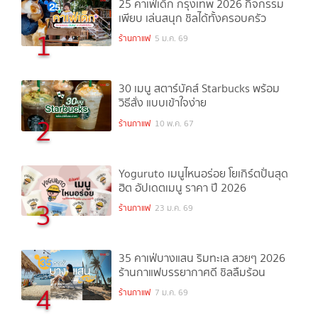
25 คาเฟ่เด็ก กรุงเทพ 2026 กิจกรรม
เพียบ เล่นสนุก ชิลได้ทั้งครอบครัว
1
ร้านกาแฟ
5 ม.ค. 69
30 เมนู สตาร์บัคส์ Starbucks พร้อม
วิธีสั่ง แบบเข้าใจง่าย
2
ร้านกาแฟ
10 พ.ค. 67
Yoguruto เมนูไหนอร่อย โยเกิร์ตปั่นสุด
ฮิต อัปเดตเมนู ราคา ปี 2026
3
ร้านกาแฟ
23 ม.ค. 69
35 คาเฟ่บางแสน ริมทะเล สวยๆ 2026
ร้านกาแฟบรรยากาศดี ชิลลืมร้อน
4
ร้านกาแฟ
7 ม.ค. 69