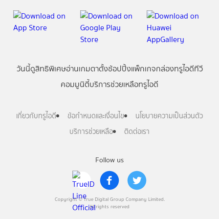
วันนี้
ดู
สิทธิพิเศษ
อ่าน
เกม
ตาตั้ง
ช้อปปิ้ง
แพ็กเกจ
กล่องทรูไอดีทีวี
คอมมูนิตี้
บริการช่วยเหลือทรูไอดี
เกี่ยวกับทรูไอดี
ข้อกำหนดและเงื่อนไข
นโยบายความเป็นส่วนตัว
บริการช่วยเหลือ
ติดต่อเรา
Follow us
Copyright © True Digital Group Company Limited.
All rights reserved