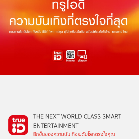
THE NEXT WORLD-CLASS SMART
ENTERTAINMENT
อีกขั้นของความบันเทิงระดับโลกตรงใจคุณ