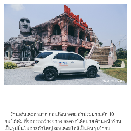
ร้านเด่นเตะตามาก ก่อนถึงหาดชะอำประมาณสัก 10
กม.ได้ค่ะ ที่จอดรถกว้างขวาง จอดรถได้สบาย ด้านหน้าร้าน
เป็นรูปปั่นโมอายตัวใหญ่ ตกแต่งสไตล์เป็นหินๆ เข้ากับ