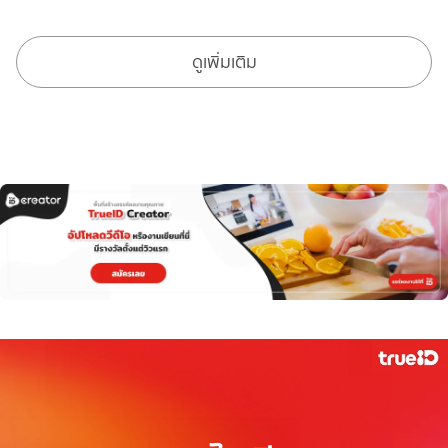
ดูเพิ่มเติม