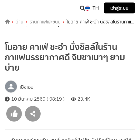
TH
เข้าสู่ระบบ
อ่าน
ร้านกาแฟและขนม
โมอาย คาเฟ่ ชะอำ นั่งชิลล์ในร้านกาแฟ
บรรยากาศดี จิบชาเบาๆ ยามบ่าย
โมอาย คาเฟ่ ชะอำ นั่งชิลล์ในร้าน
กาแฟบรรยากาศดี จิบชาเบาๆ ยาม
บ่าย
เอิงเอย
10 มีนาคม 2560 ( 08:19 )
23.4K