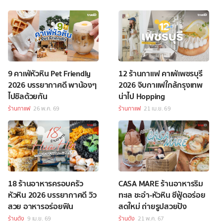
9 คาเฟ่หัวหิน Pet Friendly
12 ร้านกาแฟ คาเฟ่เพชรบุรี
2026 บรรยากาศดี พาน้องๆ
2026 จิบกาแฟใกล้กรุงเทพ
ไปชิลด้วยกัน
น่าไป Hopping
ร้านกาแฟ
26 พ.ค. 69
ร้านกาแฟ
21 เม.ย. 69
18 ร้านอาหารครอบครัว
CASA MARE ร้านอาหารริม
หัวหิน 2026 บรรยากาศดี วิว
ทะเล ชะอำ-หัวหิน ซีฟู้ดอร่อย
สวย อาหารอร่อยฟิน
สดใหม่ ถ่ายรูปสวยปัง
ร้านดัง
9 เม.ย. 69
ร้านดัง
21 พ.ค. 67