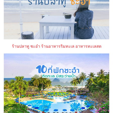
ร้านปลาทู ชะอำ ร้านอาหารริมทะเล อาหารทะเลสด