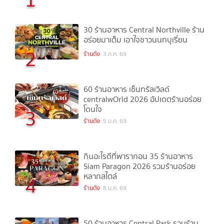
30 ร้านอาหาร Central Northville ร้าน
อร่อยมาเต็ม เอาใจชาวนนทบุเรี่ยน
2
ร้านดัง
3 ก.ค. 69
60 ร้านอาหาร เซ็นทรัลเวิลด์
centralwOrld 2026 อัปเดตร้านอร่อย
โดนใจ
3
ร้านดัง
5 ม.ค. 69
กินอะไรดีที่พารากอน 35 ร้านอาหาร
Siam Paragon 2026 รวมร้านอร่อย
หลากสไตล์
4
ร้านดัง
8 ม.ค. 69
50 ร้านอาหาร Central Park รวมร้าน