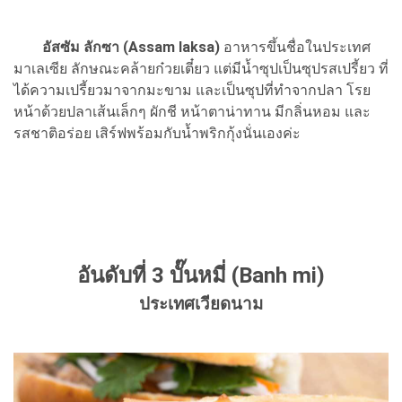
อัสซัม ลักซา (Assam laksa)
อาหารขึ้นชื่อในประเทศ
มาเลเซีย ลักษณะคล้ายก๋วยเตี๋ยว แต่มีน้ำซุปเป็นซุปรสเปรี้ยว ที่
ได้ความเปรี้ยวมาจากมะขาม และเป็นซุปที่ทำจากปลา โรย
หน้าด้วยปลาเส้นเล็กๆ ผักชี หน้าตาน่าทาน มีกลิ่นหอม และ
รสชาติอร่อย เสิร์ฟพร้อมกับน้ำพริกกุ้งนั่นเองค่ะ
อันดับที่ 3 บั๊นหมี่ (Banh mi)
ประเทศเวียดนาม