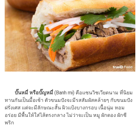
บั๊นหมี่ หรือบั๊ญหมี่
(Banh mi) คือแซนวิชเวียดนาม ที่นิยม
ทานกันเป็นมื้อเช้า ตัวขนมปังจะมีรสสัมผัสคล้ายๆ กับขนมปัง
ฝรั่งเศส แต่จะมีลักษณะสั้น ผิวแป้งบางกรอบ เนื้อนุ่ม หอม
อร่อย มีพื้นให้ใส่ไส้ตรงกลาง ไม่ว่าจะเป็น หมู ผักดอง ผักชี
พริก