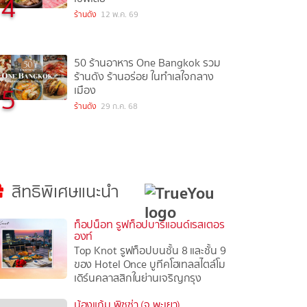
4
ร้านดัง
12 พ.ค. 69
50 ร้านอาหาร One Bangkok รวม
ร้านดัง ร้านอร่อย ในทำเลใจกลาง
5
เมือง
ร้านดัง
29 ก.ค. 68
สิทธิพิเศษแนะนำ
ท็อปน็อท รูฟท็อปบาร์แอนด์เรสเตอร
องท์
Top Knot รูฟท็อปบนชั้น 8 และชั้น 9
ของ Hotel Once บูทีคโฮเทลสไตล์โม
เดิร์นคลาสสิกในย่านเจริญกรุง
น้องแก้ม พิซซ่า (จ.พะเยา)