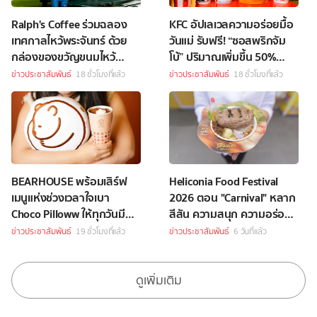
Ralph's Coffee ร่วมฉลอง
KFC อัปเลเวลความอร่อยมื้อ
เทศกาลไหว้พระจันทร์ ด้วย
วันแม่ รับฟรี! “ซอสพริกจัม
กล่องของขวัญขนมไหว้
โบ้” ปริมาณเพิ่มขึ้น 50%
พระจันทร์สุดพิเศษ
เพียงซื้อชุดบักเก็ตที่ร่วม
ข่าวประชาสัมพันธ์
18 ชั่วโมงที่แล้ว
ข่าวประชาสัมพันธ์
18 ชั่วโมงที่แล้ว
รายการราคา 349 บาทขึ้นไป
BEARHOUSE พร้อมเสิร์ฟ
Heliconia Food Festival
เมนูแห่งช่วงเวลาใจเบา
2026 ตอน "Carnival" หลาก
Choco Pilloww ให้ทุกวันมี
สีสัน ความสนุก ความอร่อย
“Soft Moment”
Celebrity Chef กว่า 70 ชีวิต
ข่าวประชาสัมพันธ์
19 ชั่วโมงที่แล้ว
ข่าวประชาสัมพันธ์
6 วันที่แล้ว
ดูเพิ่มเติม