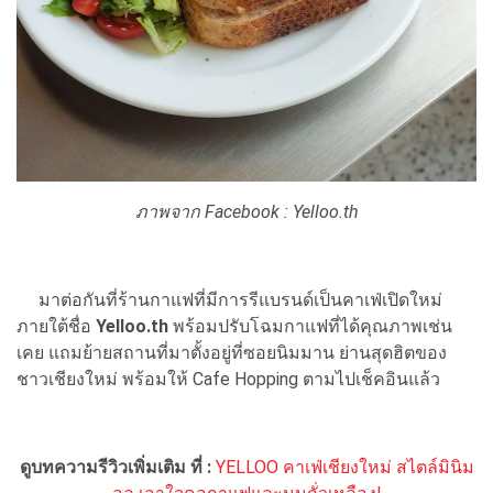
ภาพจาก Facebook : Yelloo.th
มาต่อกันที่ร้านกาแฟที่มีการรีแบรนด์เป็นคาเฟ่เปิดใหม่
ภายใต้ชื่อ
Yelloo.th
พร้อมปรับโฉมกาแฟที่ได้คุณภาพเช่น
เคย แถมย้ายสถานที่มาตั้งอยู่ที่ซอยนิมมาน ย่านสุดฮิตของ
ชาวเชียงใหม่ พร้อมให้ Cafe Hopping ตามไปเช็คอินแล้ว
ดูบทความรีวิวเพิ่มเติม ที่ :
YELLOO คาเฟ่เชียงใหม่ สไตล์มินิม