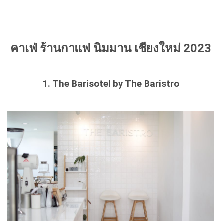
คาเฟ่ ร้านกาแฟ นิมมาน เชียงใหม่ 2023
1. The Barisotel by The Baristro