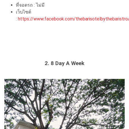
ที่จอดรถ : ไม่มี
เว็บไซต์
:
https://www.facebook.com/thebarisotelbythebaristro
2. 8 Day A Week