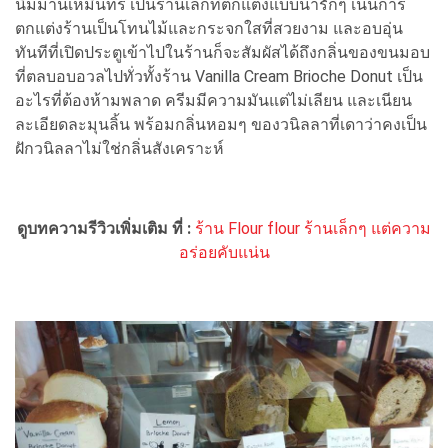
นิมมานเหมินทร์ เป็นร้านเล็กที่ตกแต่งแบบน่ารักๆ เน้นการ
ตกแต่งร้านเป็นโทนไม้และกระจกใสที่สวยงาม และอบอุ่น
ทันทีที่เปิดประตูเข้าไปในร้านก็จะสัมผัสได้ถึงกลิ่นของขนมอบ
ที่ตลบอบอวลไปทั่วทั้งร้าน Vanilla Cream Brioche Donut เป็น
อะไรที่ต้องห้ามพลาด ครีมมีความมันแต่ไม่เลียน และเนียน
ละเอียดละมุนลิ้น พร้อมกลิ่นหอมๆ ของวนิลลาที่เดาว่าคงเป็น
ฝักวนิลลาไม่ใช่กลิ่นสังเคราะห์
ดูบทความรีวิวเพิ่มเติม ที่ :
ร้าน Flour flour ร้านเล็กๆ แต่ความ
อร่อยคับแน่น