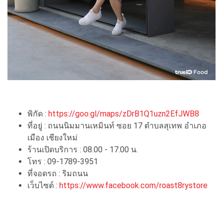
พิกัด :
https://goo.gl/maps/zDrB1Q1uzn2EfJWB8
ที่อยู่ : ถนนนิมมานเหมินท์ ซอย 17 ตำบลสุเทพ อำเภอ
เมือง เชียงใหม่
ร้านเปิดบริการ : 08.00 - 17.00 น.
โทร : 09-1789-3951
ที่จอดรถ : ริมถนน
เว็บไซต์ :
https://www.facebook.com/roast8rystore