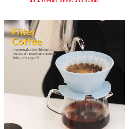
อล เอาใจคอกาแฟและนมถั่วเหลือง!