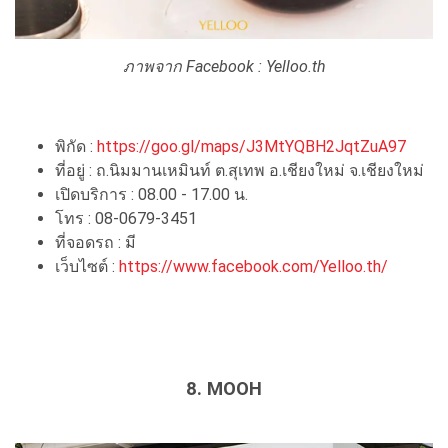
ภาพจาก Facebook : Yelloo.th
พิกัด :
https://goo.gl/maps/J3MtYQBH2JqtZuA97
ที่อยู่ : ถ.นิมมานเหมินท์ ต.สุเทพ อ.เชียงใหม่ จ.เชียงใหม่
เปิดบริการ : 08.00 - 17.00 น.
โทร : 08-0679-3451
ที่จอดรถ : มี
เว็บไซต์ :
https://www.facebook.com/Yelloo.th/
8. MOOH