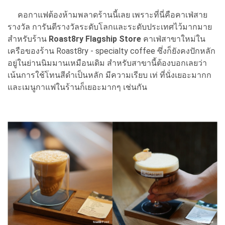
คอกาแฟต้องห้ามพลาดร้านนี้เลย เพราะที่นี่คือคาเฟ่สาย
รางวัล การันตีรางวัลระดับโลกและระดับประเทศไว้มากมาย
สำหรับร้าน
Roast8ry Flagship Store
คาเฟ่สาขาใหม่ใน
เครือของร้าน Roast8ry - specialty coffee ซึ่งก็ยังคงปักหลัก
อยู่ในย่านนิมมานเหมือนเดิม สำหรับสาขานี้ต้องบอกเลยว่า
เน้นการใช้โทนสีดำเป็นหลัก มีความเรียบ เท่ ที่นั่งเยอะมากก
และเมนูกาแฟในร้านก็เยอะมากๆ เช่นกัน