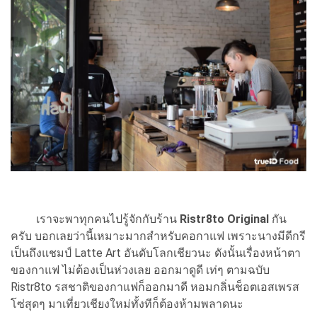
เราจะพาทุกคนไปรู้จักกับร้าน
Ristr8to Original
กัน
ครับ บอกเลยว่านี้เหมาะมากสำหรับคอกาแฟ เพราะนางมีดีกรี
เป็นถึงแชมป์ Latte Art อันดับโลกเชียวนะ ดังนั้นเรื่องหน้าตา
ของกาแฟ ไม่ต้องเป็นห่วงเลย ออกมาดูดี เท่ๆ ตามฉบับ
Ristr8to รสชาติของกาแฟก็ออกมาดี หอมกลิ่นช็อตเอสเพรส
โซ่สุดๆ มาเที่ยวเชียงใหม่ทั้งทีก็ต้องห้ามพลาดนะ