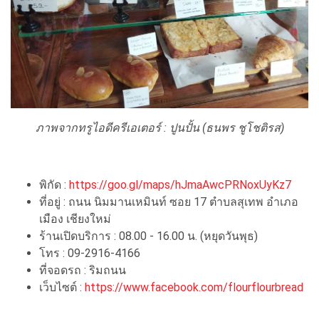
ภาพจากทรูไอดีครีเอเตอร์ : ปูนปั้น (ธนพร ชูโชติรส)
พิกัด :
https://goo.gl/maps/hJmaAwcPRNoxUyKz7
ที่อยู่ : ถนน นิมมานเหมินท์ ซอย 17 ตำบลสุเทพ อำเภอ
เมือง เชียงใหม่
ร้านเปิดบริการ : 08.00 - 16.00 น. (หยุดวันพุธ)
โทร : 09-2916-4166
ที่จอดรถ : ริมถนน
เว็บไซต์ :
https://www.facebook.com/flourflourbread