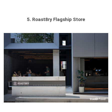
5. Roast8ry Flagship Store