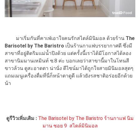
มาเริ่มกันที่คาเฟ่เอาใจคนรักสไตล์มินิมอล ด้วยร้าน
The
Barisotel by The Baristro
เป็นร้านกาแฟบรรยากาศดี ซึ่งมี
สาขาที่อยู่ติดริมแม่น้ำปิงด้วย แต่ครั้งนี้เราได้มีโอกาสได้ลอง
สาขานิมมานเหมินท์ ซ.8 ค่ะ บอกเลยว่าสาขานี้มาในโทนสี
ขาวล้วน ดูสะอาดตา น่านั่ง ดีไซน์มาได้ถูกใจสายมินิมอลสุดๆ
แถมเมนูเครื่องดื่มที่นี่ก็หน้าตาดูดี แล้วยังรสชาติอร่อยอีกด้วย
น้า
ดูรีวิวเพิ่มเติม :
The Barisotel by The Baristro ร้านกาแฟ นิม
มาน ซอย 9 สไตล์มินิมอล