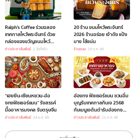
Ralph's Coffee ร่วมฉลอง
20 ร้าน ขนมไหว้พระจันทร์
เทศกาลไหว้พระจันทร์ ด้วย
2026 ร้านอร่อย เจ้าดัง แป้ง
กล่องของขวัญขนมไหว้
บาง ไส้แน่น
พระจันทร์สุดพิเศษ
ข่าวประชาสัมพันธ์
2 วันที่แล้ว
ร้านขนม
10 ก.ค. 69
“เฮยยิน-เซียนหยวน-ฮ่อ
ฮ่องกง ฟิชเชอร์แมน ชวนอิ่ม
งกงฟิชเชอร์แมน” รังสรรค์
บุญรับเทศกาลกินเจ 2568
มื้ออาหารมงคล รับตรุษจีน
กับเมนูเจต้นตำรับฮ่องกง
กว่า 20 รายการ
ข่าวประชาสัมพันธ์
24 ม.ค. 69
ข่าวประชาสัมพันธ์
21 ต.ค. 68