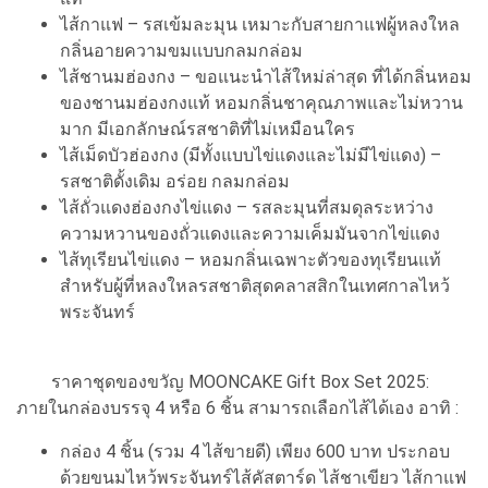
ไส้กาแฟ – รสเข้มละมุน เหมาะกับสายกาแฟผู้หลงใหล
กลิ่นอายความขมเเบบกลมกล่อม
ไส้ชานมฮ่องกง – ขอแนะนำไส้ใหม่ล่าสุด ที่ได้กลิ่นหอม
ของชานมฮ่องกงแท้ หอมกลิ่นชาคุณภาพและไม่หวาน
มาก มีเอกลักษณ์รสชาติที่ไม่เหมือนใคร
ไส้เม็ดบัวฮ่องกง (มีทั้งแบบไข่แดงและไม่มีไข่แดง) –
รสชาติดั้งเดิม อร่อย กลมกล่อม
ไส้ถั่วแดงฮ่องกงไข่แดง – รสละมุนที่สมดุลระหว่าง
ความหวานของถั่วแดงและความเค็มมันจากไข่แดง
ไส้ทุเรียนไข่แดง – หอมกลิ่นเฉพาะตัวของทุเรียนแท้
สำหรับผู้ที่หลงใหลรสชาติสุดคลาสสิกในเทศกาลไหว้
พระจันทร์
ราคาชุดของขวัญ MOONCAKE Gift Box Set 2025:
ภายในกล่องบรรจุ 4 หรือ 6 ชิ้น สามารถเลือกไส้ได้เอง อาทิ :
กล่อง 4 ชิ้น (รวม 4 ไส้ขายดี) เพียง 600 บาท ประกอบ
ด้วยขนมไหว้พระจันทร์ไส้คัสตาร์ด ไส้ชาเขียว ไส้กาแฟ