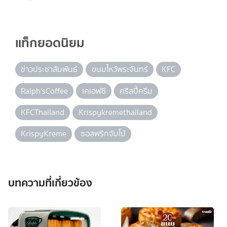
แท็กยอดนิยม
ข่าวประชาสัมพันธ์
ขนมไหว้พระจันทร์
KFC
Ralph'sCoffee
เคเอฟซี
คริสปี้ครีม
KFCThailand
Krispykremethailand
KrispyKreme
ซอสพริกจัมโบ้
บทความที่เกี่ยวข้อง