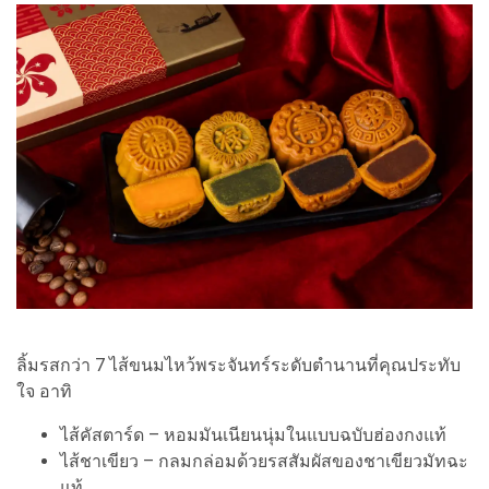
ลิ้มรสกว่า 7 ไส้ขนมไหว้พระจันทร์ระดับตำนานที่คุณประทับ
ใจ อาทิ
ไส้คัสตาร์ด – หอมมันเนียนนุ่มในแบบฉบับฮ่องกงแท้
ไส้ชาเขียว – กลมกล่อมด้วยรสสัมผัสของชาเขียวมัทฉะ
แท้