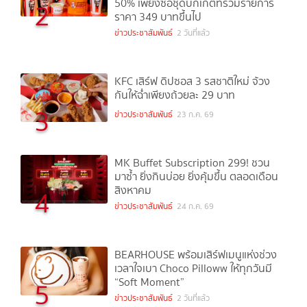
50% เพียงซื้อชุดบักเก็ตที่ร่วมรายการ
2
ราคา 349 บาทขึ้นไป
ข่าวประชาสัมพันธ์
2 วันที่แล้ว
KFC เสิร์ฟ ดิปซอส 3 รสชาติใหม่ จ้วง
กันให้ฉ่ำเพียงถ้วยละ 29 บาท
3
ข่าวประชาสัมพันธ์
23 ก.ค. 69
MK Buffet Subscription 299! ชวน
มาซ้ำ ยิ่งกินบ่อย ยิ่งคุ้มขึ้น ตลอดเดือน
สิงหาคม
4
ข่าวประชาสัมพันธ์
24 ก.ค. 69
BEARHOUSE พร้อมเสิร์ฟเมนูแห่งช่วง
เวลาใจเบา Choco Pilloww ให้ทุกวันมี
“Soft Moment”
5
ข่าวประชาสัมพันธ์
2 วันที่แล้ว