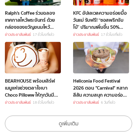
Ralph's Coffee ร่วมฉลอง
KFC อัปเลเวลความอร่อยมื้อ
เทศกาลไหว้พระจันทร์ ด้วย
วันแม่ รับฟรี! “ซอสพริกจัม
กล่องของขวัญขนมไหว้
โบ้” ปริมาณเพิ่มขึ้น 50%
พระจันทร์สุดพิเศษ
เพียงซื้อชุดบักเก็ตที่ร่วม
ข่าวประชาสัมพันธ์
17 ชั่วโมงที่แล้ว
ข่าวประชาสัมพันธ์
17 ชั่วโมงที่แล้ว
รายการราคา 349 บาทขึ้นไป
BEARHOUSE พร้อมเสิร์ฟ
Heliconia Food Festival
เมนูแห่งช่วงเวลาใจเบา
2026 ตอน "Carnival" หลาก
Choco Pilloww ให้ทุกวันมี
สีสัน ความสนุก ความอร่อย
“Soft Moment”
Celebrity Chef กว่า 70 ชีวิต
ข่าวประชาสัมพันธ์
18 ชั่วโมงที่แล้ว
ข่าวประชาสัมพันธ์
6 วันที่แล้ว
ดูเพิ่มเติม