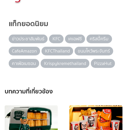
แท็กยอดนิยม
ข่าวประชาสัมพันธ์
KFC
เคเอฟซี
คริสปี้ครีม
CafeAmazon
KFCThailand
ขนมไหว้พระจันทร์
คาเฟ่อเมซอน
Krispykremethailand
PizzaHut
บทความที่เกี่ยวข้อง