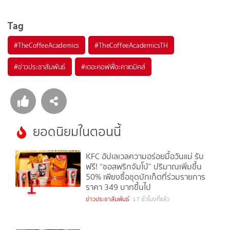
Tag
#
TheCoffeeAcademics
#
TheCoffeeAcademicsTH
#
ข่าวประชาสัมพันธ์
#
เดอะคอฟฟี่อะคาเดมิคส์
ยอดนิยมในตอนนี้
KFC อัปเลเวลความอร่อยมื้อวันแม่ รับ
ฟรี! “ซอสพริกจัมโบ้” ปริมาณเพิ่มขึ้น
50% เพียงซื้อชุดบักเก็ตที่ร่วมรายการ
1
ราคา 349 บาทขึ้นไป
ข่าวประชาสัมพันธ์
17 ชั่วโมงที่แล้ว