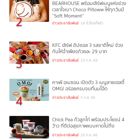
BEARHOUSE พร้อมเสิร์ฟเมนูแห่งช่วง
เวลาใจเบา Choco Pilloww ให้ทุกวันมี
“Soft Moment”
2
ข่าวประชาสัมพันธ์
18 ชั่วโมงที่แล้ว
KFC เสิร์ฟ ดิปซอส 3 รสชาติใหม่ จ้วง
กันให้ฉ่ำเพียงถ้วยละ 29 บาท
3
ข่าวประชาสัมพันธ์
23 ก.ค. 69
คาเฟ่ อเมซอน เปิดตัว 3 เมนูสายเฮลตี้
OMG! อร่อยครบจบที่นมโอ๊ต
4
ข่าวประชาสัมพันธ์
5 ก.ย. 66
Chick Pea ถั่วลูกไก่ พร้อมประโยชน์ 4
ว้าว ที่ดีต่อสุขภาพแบบคาดไม่ถึง
5
ข่าวประชาสัมพันธ์
20 ก.ย. 66