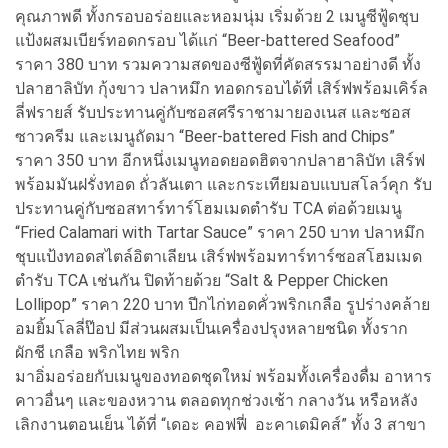
คุณภาพดี ทั้งกรอบอร่อยและหอมนุ่ม เริ่มด้วย 2 เมนูซีฟู้ดชุบ
แป้งผสมเบียร์ทอดกรอบ ได้แก่ “Beer-battered Seafood”
ราคา 380 บาท รวมความสดของซีฟู้ดที่คัดสรรมาอย่างดี ทั้ง
ปลาฮาลิบัท กุ้งขาว ปลาหมึก ทอดกรอบได้ที่ เสิร์ฟพร้อมเคิร์ล
ลี่ฟรายส์ รับประทานคู่กับซอสศรีราชามายองเนส และซอส
ซาวครีม และเมนูถัดมา “Beer-battered Fish and Chips”
ราคา 350 บาท อีกหนึ่งเมนูทอดยอดฮิตจากปลาฮาลิบัท เสิร์ฟ
พร้อมมันฝรั่งทอด ถั่วลันเตา และกระเทียมอบแบบสโลว์คุก รับ
ประทานคู่กับซอสทาร์ทาร์โฮมเมดตำรับ TCA ต่อด้วยเมนู
“Fried Calamari with Tartar Sauce” ราคา 250 บาท ปลาหมึก
ชุบแป้งทอดสไตล์อิตาเลียน เสิร์ฟพร้อมทาร์ทาร์ซอสโฮมเมด
ตำรับ TCA เช่นกัน ปิดท้ายด้วย “Salt & Pepper Chicken
Lollipop” ราคา 220 บาท ปีกไก่ทอดคั่วพริกเกลือ รูปร่างคล้าย
อมยิ้มโลลี่ป๊อป มีส่วนผสมเป็นเครื่องปรุงหลายชนิด ทั้งราก
ผักชี เกลือ พริกไทย พริก
มาอิ่มอร่อยกับเมนูของทอดชุดใหม่ พร้อมทั้งเครื่องดื่ม อาหาร
คาวอื่นๆ และของหวาน ตลอดทุกช่วงเช้า กลางวัน หรือหลัง
เลิกงานตอนเย็น ได้ที่ “เดอะ คอฟฟี่ อะคาเดมิคส์” ทั้ง 3 สาขา