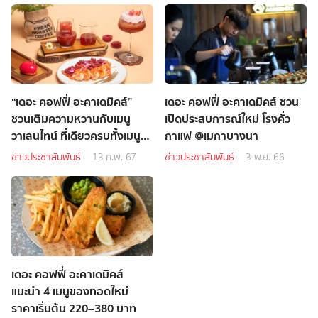
“เดอะ คอฟฟี่ อะคาเดมิคส์”
เดอะ คอฟฟี่ อะคาเดมิคส์ ชวน
ชวนเติมความหวานกับเมนู
เปิดประสบการณ์ใหม่ โรงคั่ว
วาเลนไทน์ ที่เดียวครบทั้งเมนู
กาแฟ @เมกาบางนา
อาหาร เค้ก และเครื่องดื่ม
ข่าวประชาสัมพันธ์
13 ก.พ. 67
ข่าวประชาสัมพันธ์
3 พ.ย. 66
เดอะ คอฟฟี่ อะคาเดมิคส์
แนะนำ 4 เมนูของทอดใหม่
ราคาเริ่มต้น 220–380 บาท