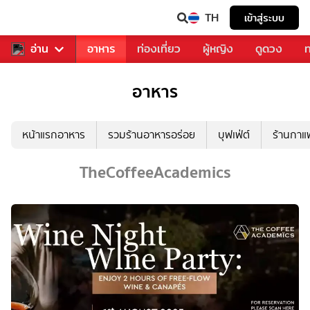
TH
เข้าสู่ระบบ
สารวงการเพลง
อ่าน
อาหาร
ท่องเที่ยว
ผู้หญิง
ดูดวง
ท
อาหาร
หน้าแรกอาหาร
รวมร้านอาหารอร่อย
บุฟเฟ่ต์
ร้านกา
TheCoffeeAcademics