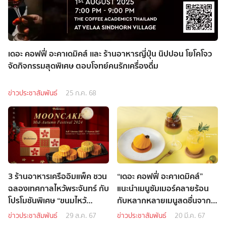
เดอะ คอฟฟี่ อะคาเดมิคส์ เเละ ร้านอาหารญี่ปุ่น นิปปอน โยโคโจว
จัดกิจกรรมสุดพิเศษ ตอบโจทย์คนรักเครื่องดื่ม
ข่าวประชาสัมพันธ์
25 ก.ค. 68
3 ร้านอาหารเครืออิมแพ็ค ชวน
“เดอะ คอฟฟี่ อะคาเดมิคส์”
ฉลองเทศกาลไหว้พระจันทร์ กับ
แนะนำเมนูซัมเมอร์คลายร้อน
โปรโมชันพิเศษ “ขนมไหว้
กับหลากหลายเมนูสดชื่นจาก
พระจันทร์สไตล์ฮ่องกง”
Calamansi หรือมะปี๊ด
ข่าวประชาสัมพันธ์
29 ส.ค. 67
ข่าวประชาสัมพันธ์
20 มี.ค. 67