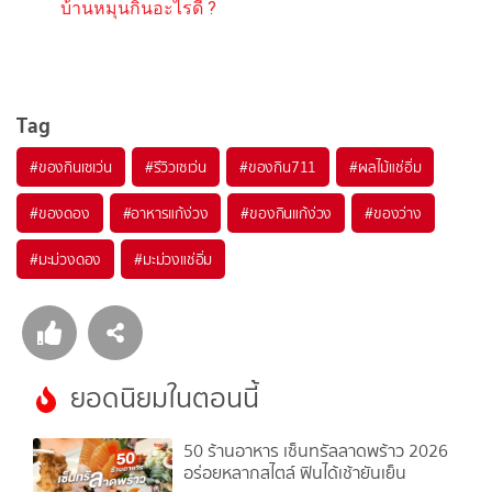
บ้านหมุนกินอะไรดี ?
Tag
#
ของกินเซเว่น
#
รีวิวเซเว่น
#
ของกิน711
#
ผลไม้แช่อิ่ม
#
ของดอง
#
อาหารแก้ง่วง
#
ของกินแก้ง่วง
#
ของว่าง
#
มะม่วงดอง
#
มะม่วงแช่อิ่ม
ยอดนิยมในตอนนี้
50 ร้านอาหาร เซ็นทรัลลาดพร้าว 2026
อร่อยหลากสไตล์ ฟินได้เช้ายันเย็น