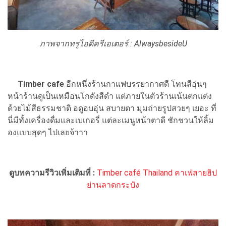
ภาพจากทรูไอดีครีเอเตอร์ : AlwaysbesideU
Timber cafe
อีกหนึ่งร้านกาแฟบรรยากาศดี โทนสีอุ่นๆ
หน้าร้านดูเป็นเหมือนโกดังสีดำ แต่ภายในตัวร้านเน้นตกแต่ง
ด้วยไม้สีธรรมชาติ อดูอบอุ่น สบายตา มุมถ่ายรูปสวยๆ เยอะ ที่
นี่มีทั้งเครื่องดื่มและเบเกอรี่ แต่ละเมนูหน้าตาดี ชักชวนให้ลิ้ม
องแบบสุดๆ ไปเลยจ้าาา
ดูบทความรีวิวเพิ่มเติมที่ :
Timber café Thailand คาเฟ่สายฮิป
ย่านลาดกระบัง