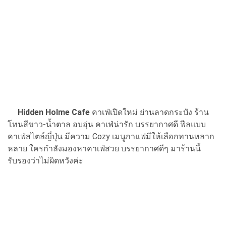
Hidden Holme Cafe
คาเฟ่เปิดใหม่ ย่านลาดกระบัง ร้าน
โทนสีขาว-น้ำตาล อบอุ่น คาเฟ่น่ารัก บรรยากาศดี ฟีลแบบ
คาเฟ่สไตล์ญี่ปุ่น มีความ Cozy เมนูกาแฟมีให้เลือกทานหลาก
หลาย ใครกำลังมองหาคาเฟ่สวย บรรยากาศดีๆ มาร้านนี้
รับรองว่าไม่ผิดหวังค่ะ