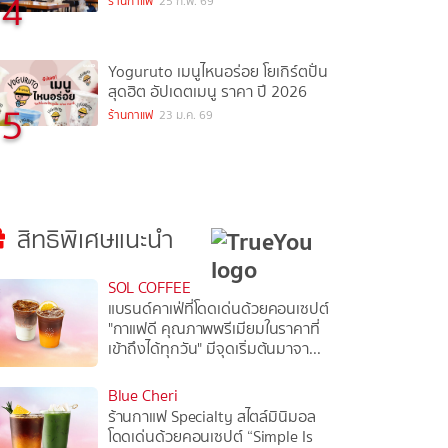
4
ร้านกาแฟ
25 ก.พ. 69
Yoguruto เมนูไหนอร่อย โยเกิร์ตปั่น
สุดฮิต อัปเดตเมนู ราคา ปี 2026
5
ร้านกาแฟ
23 ม.ค. 69
สิทธิพิเศษแนะนำ
SOL COFFEE
แบรนด์คาเฟ่ที่โดดเด่นด้วยคอนเซปต์
"กาแฟดี คุณภาพพรีเมียมในราคาที่
เข้าถึงได้ทุกวัน" มีจุดเริ่มต้นมาจา...
Blue Cheri
ร้านกาแฟ Specialty สไตล์มินิมอล
โดดเด่นด้วยคอนเซปต์ “Simple Is