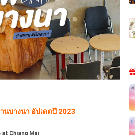
่านบางนา อัปเดตปี 2023
e at Chiang Mai