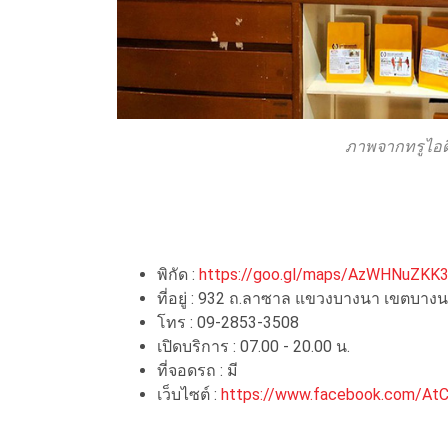
ภาพจากทรูไอดี
พิกัด :
https://goo.gl/maps/AzWHNuZKK
ที่อยู่ : 932 ถ.ลาซาล แขวงบางนา เขตบาง
โทร : 09-2853-3508
เปิดบริการ : 07.00 - 20.00 น.
ที่จอดรถ : มี
เว็บไซต์ :
https://www.facebook.com/AtC