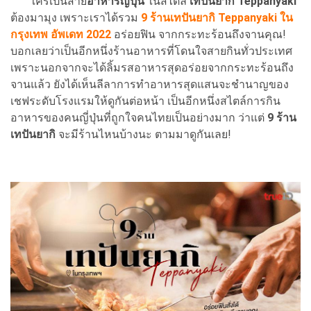
ใครเป็นสาย
อาหารญี่ปุ่น
ในสไตล์
เทปันยากิ Teppanyaki
ต้องมามุง เพราะเราได้รวม
9 ร้านเทปันยากิ Teppanyaki ใน
กรุงเทพ อัพเดท 2022
อร่อยฟิน จากกระทะร้อนถึงจานคุณ!
บอกเลยว่าเป็นอีกหนึ่งร้านอาหารที่โดนใจสายกินทั่วประเทศ
เพราะนอกจากจะได้ลิ้มรสอาหารสุดอร่อยจากกระทะร้อนถึง
จานแล้ว ยังได้เห็นลีลาการทำอาหารสุดแสนจะชำนาญของ
เชฟระดับโรงแรมให้ดูกันต่อหน้า เป็นอีกหนึ่งสไตล์การกิน
อาหารของคนญี่ปุ่นที่ถูกใจคนไทยเป็นอย่างมาก ว่าแต่
9 ร้าน
เทปันยากิ
จะมีร้านไหนบ้างนะ ตามมาดูกันเลย!