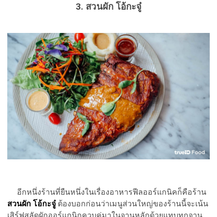
3. สวนผัก โอ้กะจู๋
อีกหนึ่งร้านที่ยืนหนึ่งในเรื่องอาหารฟีลออร์แกนิคก็คือร้าน
สวนผัก โอ้กะจู๋
ต้องบอกก่อนว่าเมนูส่วนใหญ่ของร้านนี้จะเน้น
เสิร์ฟสลัดผักออร์แกนิกควบคู่มาในจานหลักด้วยแทบทุกจาน