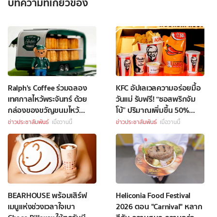
บทความที่เกี่ยวข้อง
Ralph's Coffee ร่วมฉลอง
KFC อัปเลเวลความอร่อยมื้อ
เทศกาลไหว้พระจันทร์ ด้วย
วันแม่ รับฟรี! “ซอสพริกจัม
กล่องของขวัญขนมไหว้
โบ้” ปริมาณเพิ่มขึ้น 50%
พระจันทร์สุดพิเศษ
เพียงซื้อชุดบักเก็ตที่ร่วม
ข่าวประชาสัมพันธ์
เมื่อวานนี้
ข่าวประชาสัมพันธ์
เมื่อวานนี้
รายการราคา 349 บาทขึ้นไป
BEARHOUSE พร้อมเสิร์ฟ
Heliconia Food Festival
เมนูแห่งช่วงเวลาใจเบา
2026 ตอน "Carnival" หลาก