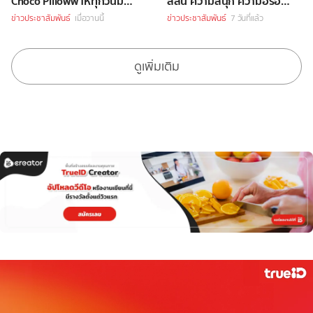
Choco Pilloww ให้ทุกวันมี
สีสัน ความสนุก ความอร่อย
“Soft Moment”
Celebrity Chef กว่า 70 ชีวิต
ข่าวประชาสัมพันธ์
เมื่อวานนี้
ข่าวประชาสัมพันธ์
7 วันที่แล้ว
ดูเพิ่มเติม