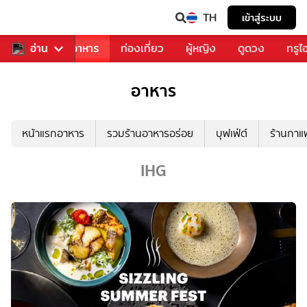
TH
เข้าสู่ระบบ
วงการเพลง
อ่าน
อาหาร
ท่องเที่ยว
ผู้หญิง
ดูดวง
ทรูไ
อาหาร
หน้าแรกอาหาร
รวมร้านอาหารอร่อย
บุฟเฟ่ต์
ร้านกา
IHG