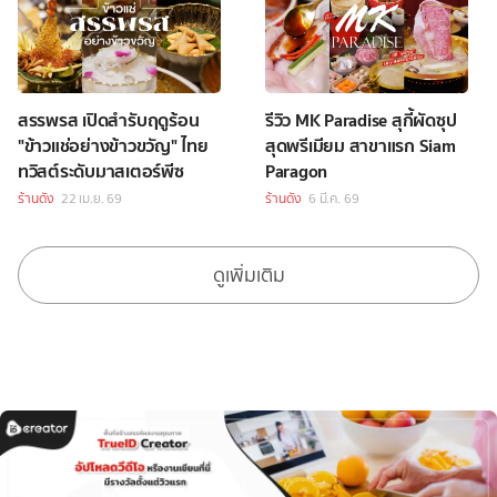
สรรพรส เปิดสำรับฤดูร้อน
รีวิว MK Paradise สุกี้ผัดซุป
"ข้าวแช่อย่างข้าวขวัญ" ไทย
สุดพรีเมียม สาขาแรก Siam
ทวิสต์ระดับมาสเตอร์พีซ
Paragon
ร้านดัง
22 เม.ย. 69
ร้านดัง
6 มี.ค. 69
ดูเพิ่มเติม