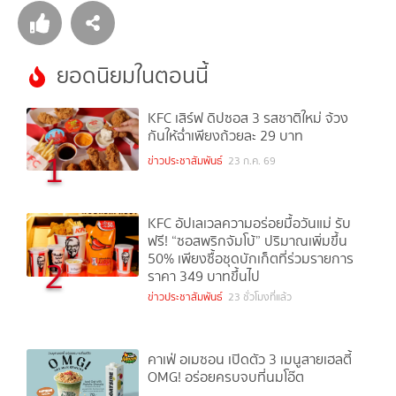
ยอดนิยมในตอนนี้
KFC เสิร์ฟ ดิปซอส 3 รสชาติใหม่ จ้วง
กันให้ฉ่ำเพียงถ้วยละ 29 บาท
1
ข่าวประชาสัมพันธ์
23 ก.ค. 69
KFC อัปเลเวลความอร่อยมื้อวันแม่ รับ
ฟรี! “ซอสพริกจัมโบ้” ปริมาณเพิ่มขึ้น
50% เพียงซื้อชุดบักเก็ตที่ร่วมรายการ
2
ราคา 349 บาทขึ้นไป
ข่าวประชาสัมพันธ์
23 ชั่วโมงที่แล้ว
คาเฟ่ อเมซอน เปิดตัว 3 เมนูสายเฮลตี้
OMG! อร่อยครบจบที่นมโอ๊ต