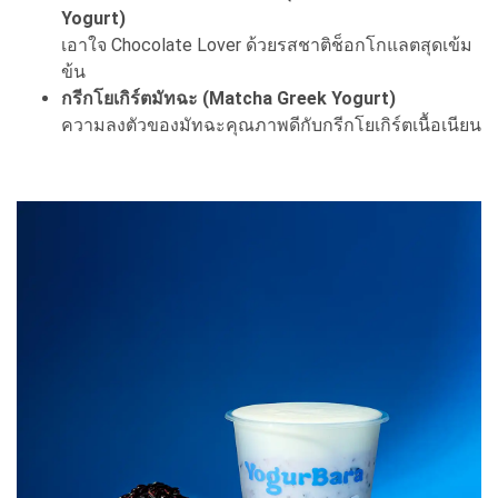
Yogurt)
เอาใจ Chocolate Lover ด้วยรสชาติช็อกโกแลตสุดเข้ม
ข้น
กรีกโยเกิร์ตมัทฉะ (Matcha Greek Yogurt)
ความลงตัวของมัทฉะคุณภาพดีกับกรีกโยเกิร์ตเนื้อเนียน