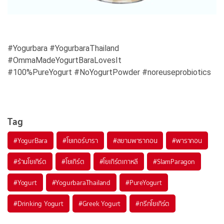
#Yogurbara #YogurbaraThailand
#OmmaMadeYogurtBaraLovesIt
#100%PureYogurt #NoYogurtPowder #noreuseprobiotics
Tag
#
YogurBara
#
โยเกอร์บารา
#
สยามพารากอน
#
พารากอน
#
ร้านโยเกิร์ต
#
โยเกิร์ต
#
โยเกิร์ตเกาหลี
#
SIamParagon
#
Yogurt
#
YogurbaraThailand
#
PureYogurt
#
Drinking Yogurt
#
Greek Yogurt
#
กรีกโยเกิร์ต