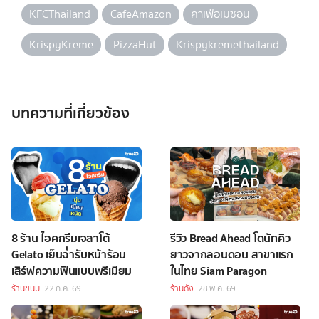
KFCThailand
CafeAmazon
คาเฟ่อเมซอน
KrispyKreme
PizzaHut
Krispykremethailand
บทความที่เกี่ยวข้อง
8 ร้าน ไอศกรีมเจลาโต้
รีวิว Bread Ahead โดนัทคิว
Gelato เย็นฉ่ำรับหน้าร้อน
ยาวจากลอนดอน สาขาแรก
เสิร์ฟความฟินแบบพรีเมียม
ในไทย Siam Paragon
ร้านขนม
22 ก.ค. 69
ร้านดัง
28 พ.ค. 69