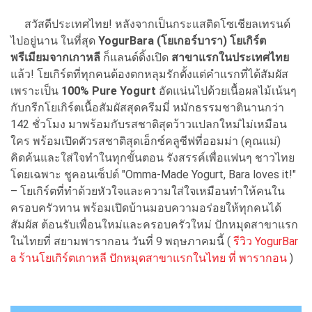
สวัสดีประเทศไทย! หลังจากเป็นกระแสติดโซเชียลเทรนด์
ไปอยู่นาน ในที่สุด
YogurBara (โยเกอร์บารา) โยเกิร์ต
พรีเมียมจากเกาหลี
ก็แลนด์ดิ้งเปิด
สาขาแรกในประเทศไทย
แล้ว! โยเกิร์ตที่ทุกคนต้องตกหลุมรักตั้งแต่คำแรกที่ได้สัมผัส
เพราะเป็น
100% Pure Yogurt
อัดแน่นไปด้วยเนื้อผลไม้เน้นๆ
กับกรีกโยเกิร์ตเนื้อสัมผัสสุดครีมมี่ หมักธรรมชาตินานกว่า
142 ชั่วโมง มาพร้อมกับรสชาติสุดว้าวแปลกใหม่ไม่เหมือน
ใคร พร้อมเปิดตัวรสชาติสุดเอ็กซ์คลูซีฟที่ออมม่า (คุณแม่)
คิดค้นและใส่ใจทำในทุกขั้นตอน รังสรรค์เพื่อแฟนๆ ชาวไทย
โดยเฉพาะ ชูคอนเซ็ปต์ "Omma-Made Yogurt, Bara loves it!"
– โยเกิร์ตที่ทำด้วยหัวใจและความใส่ใจเหมือนทำให้คนใน
ครอบครัวทาน พร้อมเปิดบ้านมอบความอร่อยให้ทุกคนได้
สัมผัส ต้อนรับเพื่อนใหม่และครอบครัวใหม่ ปักหมุดสาขาแรก
ในไทยที่ สยามพารากอน วันที่ 9 พฤษภาคมนี้ (
รีวิว YogurBar
a ร้านโยเกิร์ตเกาหลี ปักหมุดสาขาแรกในไทย ที่ พารากอน
)