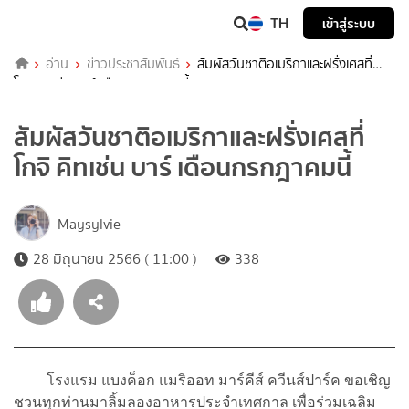
TH
เข้าสู่ระบบ
อ่าน
ข่าวประชาสัมพันธ์
สัมผัสวันชาติอเมริกาและฝรั่งเศสที่
โกจิ คิทเช่น บาร์ เดือนกรกฎาคมนี้
สัมผัสวันชาติอเมริกาและฝรั่งเศสที่
โกจิ คิทเช่น บาร์ เดือนกรกฎาคมนี้
Maysylvie
28 มิถุนายน 2566 ( 11:00 )
338
โรงแรม แบงค็อก แมริออท มาร์คีส์ ควีนส์ปาร์ค ขอเชิญ
ชวนทุกท่านมาลิ้มลองอาหารประจำเทศกาล เพื่อร่วมเฉลิม