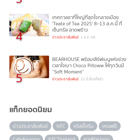
เทศกาลชาที่ใหญ่ที่สุดใจกลางเมือง
'Teate of Tea 2025' 8–13 ส.ค.นี้ ที่
เซ็นทรัล ลาดพร้าว
4
ข่าวประชาสัมพันธ์
1 ส.ค. 68
BEARHOUSE พร้อมเสิร์ฟเมนูแห่งช่วง
เวลาใจเบา Choco Pilloww ให้ทุกวันมี
“Soft Moment”
5
ข่าวประชาสัมพันธ์
22 ชั่วโมงที่แล้ว
แท็กยอดนิยม
ข่าวประชาสัมพันธ์
KFC
คริสปี้ครีม
เคเอฟซี
CafeAmazon
KFCThailand
คาเฟ่อเมซอน