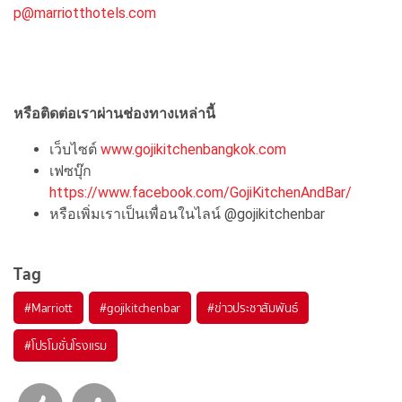
p@marriotthotels.com
หรือติดต่อเราผ่านช่องทางเหล่านี้
เว็บไซต์
www.gojikitchenbangkok.com
เฟซบุ๊ก
https://www.facebook.com/GojiKitchenAndBar/
หรือเพิ่มเราเป็นเพื่อนในไลน์ @gojikitchenbar
Tag
#
Marriott
#
gojikitchenbar
#
ข่าวประชาสัมพันธ์
#
โปรโมชั่นโรงแรม