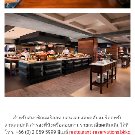
สำหรับสมาชิกแมริออท บอนวอยและคลับแมริออทรับ
ส่วนลดปกติ สำรองที่นั่งหรือสอบถามรายละเอียดเพิ่มเติมได้ที่
โทร. +66 (0) 2 059 5999 อีเมล์
restaurant-reservations.bkkq