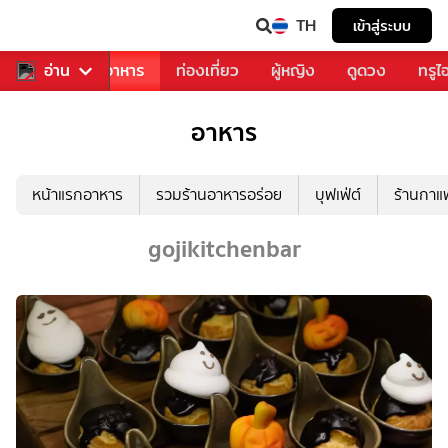
TH
เข้าสู่ระบบ
วงการเพลง
อ่าน
อาหาร
ท่องเที่ยว
ผู้หญิง
ดูดวง
ทรูไ
อาหาร
หน้าแรกอาหาร
รวมร้านอาหารอร่อย
บุฟเฟ่ต์
ร้านกา
gojikitchenbar