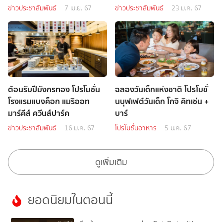
เช่น + บาร์
ข่าวประชาสัมพันธ์
7 เม.ย. 67
ข่าวประชาสัมพันธ์
23 ม.ค. 67
ต้อนรับปีมังกรทอง โปรโมชั่น
ฉลองวันเด็กแห่งชาติ โปรโมชั่
โรงแรมแบงค็อก แมริออท
นบุฟเฟต์วันเด็ก โกจิ คิทเช่น +
มาร์คีส์ ควีนส์ปาร์ค
บาร์
ข่าวประชาสัมพันธ์
16 ม.ค. 67
โปรโมชั่นอาหาร
5 ม.ค. 67
ดูเพิ่มเติม
ยอดนิยมในตอนนี้