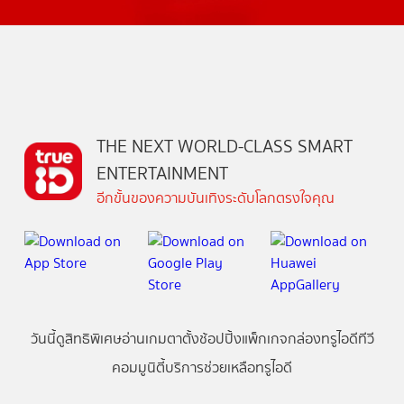
THE NEXT WORLD-CLASS SMART
ENTERTAINMENT
อีกขั้นของความบันเทิงระดับโลกตรงใจคุณ
วันนี้
ดู
สิทธิพิเศษ
อ่าน
เกม
ตาตั้ง
ช้อปปิ้ง
แพ็กเกจ
กล่องทรูไอดีทีวี
คอมมูนิตี้
บริการช่วยเหลือทรูไอดี