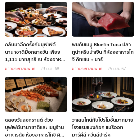
กลับมาอีกครั้งกับบุฟเฟต์
พบกับเมนู Bluefin Tuna ปลา
นานาชาติมื้อกลางวัน เพียง
ทูน่าครีบน้ำเงิน ที่ห้องอาหารโก
1,111 บาทสุทธิ ณ ห้องอาหาร
จิ คิทเช่น + บาร์
โกจิ คิทเช่น + บาร์
ข่าวประชาสัมพันธ์
23 ม.ค. 68
ข่าวประชาสัมพันธ์
25 มิ.ย. 67
ฉลองวันสงกรานต์ ด้วย
วาเลนไทน์กับโปรโมชั่นมากมาย
บุฟเฟต์นานาชาติและ เมนูร้าน
โรงแรมแบงค็อก แมริออท
อาหารดัง ห้องอาหารโกจิ คิท
มาร์คีส์ ควีนส์ปาร์ค