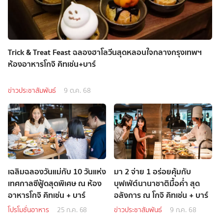
Trick & Treat Feast ฉลองฮาโลวีนสุดหลอนใจกลางกรุงเทพฯ
ห้องอาหารโกจิ คิทเช่น+บาร์
ข่าวประชาสัมพันธ์
9 ต.ค. 68
เฉลิมฉลองวันแม่กับ 10 วันแห่ง
มา 2 จ่าย 1 อร่อยคุ้มกับ
เทศกาลซีฟู้ดสุดพิเศษ ณ ห้อง
บุฟเฟ่ต์นานาชาติมื้อค่ำ สุด
อาหารโกจิ คิทเช่น + บาร์
อลังการ ณ โกจิ คิทเช่น + บาร์
โปรโมชั่นอาหาร
25 ก.ค. 68
ข่าวประชาสัมพันธ์
9 ก.ค. 68