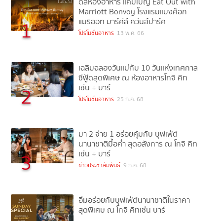
ดีลห้องอาหาร แคมเปญ Eat Out with
Marriott Bonvoy โรงแรมแบงค็อก
แมริออท มาร์คีส์ ควีนส์ปาร์ค
1
โปรโมชั่นอาหาร
13 พ.ค. 66
เฉลิมฉลองวันแม่กับ 10 วันแห่งเทศกาล
ซีฟู้ดสุดพิเศษ ณ ห้องอาหารโกจิ คิท
เช่น + บาร์
2
โปรโมชั่นอาหาร
25 ก.ค. 68
มา 2 จ่าย 1 อร่อยคุ้มกับ บุฟเฟ่ต์
นานาชาติมื้อค่ำ สุดอลังการ ณ โกจิ คิท
เช่น + บาร์
3
ข่าวประชาสัมพันธ์
9 ก.ค. 68
อิ่มอร่อยกับบุฟเฟ่ต์นานาชาติในราคา
สุดพิเศษ ณ โกจิ คิทเช่น บาร์