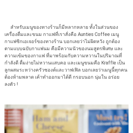
สำหรับเมนูของทางร้านก็มีหลากหลาย ทั้งในส่วนของ
เครื่องดื่มและขนม กาแฟที่เราสั่งคือ Aunties Coffee เมนู
กาแฟซิกเอเจอร์ของทางร้าน บอกเลยว่าไม่ผิดหวัง ถูกต้อง
ตามแบบฉบับกาแฟนม คือมีความนัวของนมสูตรพิเศษ และ
ความเข้มของกาแฟ ที่มาพร้อมกับความหวานในปริมาณที่
กำลังดี ดื่มง่ายไม่หวานแสบคอ และเมนูขนมคือ Kraffle เป็น
ลูกผสมระหว่างครัวซองต์และวาฟเฟิล บอกเลยว่าเมนูนี้ทุกคน
ต้องห้ามพลาด เค้าทำออกมาได้ดี กรอบนอก นุ่มใน อร่อย
ลงตัว !