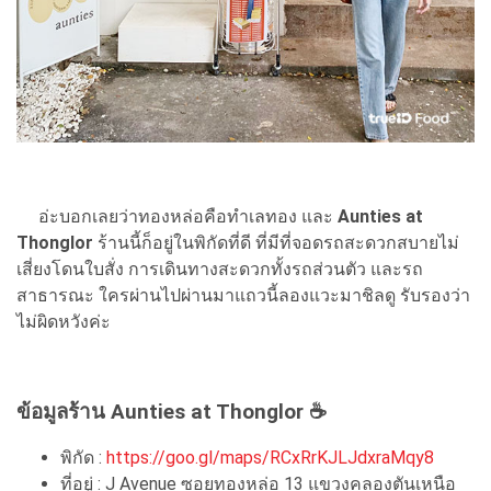
อ่ะบอกเลยว่าทองหล่อคือทำเลทอง และ
Aunties at
Thonglor
ร้านนี้ก็อยู่ในพิกัดที่ดี ที่มีที่จอดรถสะดวกสบายไม่
เสี่ยงโดนใบสั่ง การเดินทางสะดวกทั้งรถส่วนตัว และรถ
สาธารณะ ใครผ่านไปผ่านมาแถวนี้ลองแวะมาชิลดู รับรองว่า
ไม่ผิดหวังค่ะ
ข้อมูลร้าน Aunties at Thonglor ☕
พิกัด :
https://goo.gl/maps/RCxRrKJLJdxraMqy8
ที่อยู่ : J Avenue ซอยทองหล่อ 13 แขวงคลองตันเหนือ