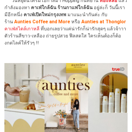
วันหยุดนี้ใครมีโอกาสมา Hopping กันที่ย่าน
ทองหล่อ
แล้ว
กำลังมองหา
คาเฟ่ใกล้ฉัน ร้านกาแฟใกล้ฉัน
อยู่ล่ะก็ วันนี้เรา
มีอีกหนึ่ง
คาเฟ่เปิดใหม่กรุงเทพ
มาแนะนำกันค่ะ กับ
ร้าน
Aunties Coffee and More
หรือ
Aunties at Thonglor
คาเฟ่สไตล์เกาหลี
ที่บอกเลยว่าแค่น่ารักก็น่ารักสุดๆ แล้วจ้าาา
ตัวร้านสีขาว-เหลือง ถ่ายรูปสวย ฟีลสดใส ใครเห็นต้องก็ต้อ
งกดไลค์ให้รัวๆ !!