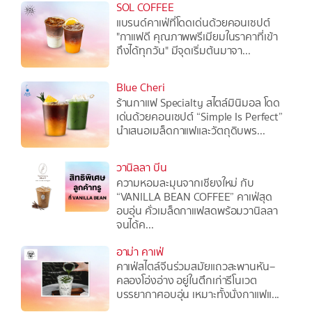
SOL COFFEE
แบรนด์คาเฟ่ที่โดดเด่นด้วยคอนเซปต์
"กาแฟดี คุณภาพพรีเมียมในราคาที่เข้า
ถึงได้ทุกวัน" มีจุดเริ่มต้นมาจา...
Blue Cheri
ร้านกาแฟ Specialty สไตล์มินิมอล โดด
เด่นด้วยคอนเซปต์ “Simple Is Perfect”
นำเสนอเมล็ดกาแฟและวัตถุดิบพร...
วานิลลา บีน
ความหอมละมุนจากเชียงใหม่ กับ
“VANILLA BEAN COFFEE” คาเฟ่สุด
อบอุ่น คั่วเมล็ดกาแฟสดพร้อมวานิลลา
จนได้ค...
อาม่า คาเฟ่
คาเฟ่สไตล์จีนร่วมสมัยแถวสะพานหัน–
คลองโอ่งอ่าง อยู่ในตึกเก่ารีโนเวต
บรรยากาศอบอุ่น เหมาะทั้งนั่งกาแฟแ...