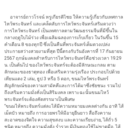
อาจารย์ถาวโรจน์ หรูเกียรติไชย ให้ความรู้เกี่ยวกับเทศกาล
ไหว้พระจันทร์ และเคล็ดลับการไหว้พระจันทร์เสริมดวงว่า
การไหว้พระจันทร์ เป็นเทศกาลตามวัฒนธรรมจีนที่มีขึ้นใน
กลางฤดูใบไม้ร่วง เพื่อเฉลิมฉลองการเก็บเกี่ยว ในวันขึ้น 15
คำเดือน 8 ของทุกปี ซึ่งเป็นคืนที่่พระจันทร์เต็มดวงเปล่ง
ประกายสว่างสวยงามที่สุด ปีนี้ตรงกับวันอังคารที่ 17 กันยายน
2567 ฤกษ์มงคลสำหรับการไหว้พระจันทร์คือช่วงเวลา 19.29
น. เป็นต้นไป ของไหว้พระจันทร์จะต้องมีลักษณะกลม ตาม
ลักษณะของธาตุทอง เพื่อเสริมความรุ่งเรือง ประกอบไปด้วย
เทียนแดง 2 เล่ม, ธูป 3 หรือ 5 ดอก, ขนมไหว้พระจันทร์
สัญลักษณ์ของความสามัคคีและการได้มาซึ่งชัยชนะ รวมไป
ถึงเสริมความมั่งคั่งเป็นสิริมงคล เพราะฉะนั้นขนมไหว้
พระจันทร์จะต้องคัดสรรมาเป็นพิเศษ
“ขนมไห้พระจันทร์แต่ละไส้มีความหมายมงคลต่างกัน อาทิ ไส้
เม็ดบัว หมายถึง การอวยพรให้มีอายุยืนยาว สื่อถึงความ
สะอาดของจิตใจ ความสุขสงบ และความเรียบง่าย, ไส้ถั่ว 5
ชนิด หมายถึง ความมั่งคั่ง ร่ำรวย มีเงินทองใช้ไม่ขาดมือ, ไส้