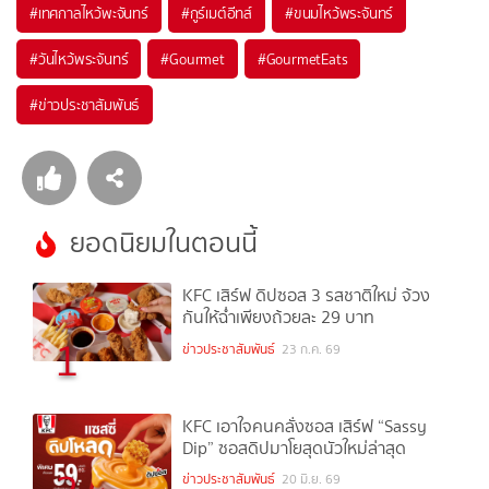
#
เทศกาลไหว้พะจันทร์
#
กูร์เมต์อีทส์
#
ขนมไหว้พระจันทร์
#
วันไหว้พระจันทร์
#
Gourmet
#
GourmetEats
#
ข่าวประชาสัมพันธ์
ยอดนิยมในตอนนี้
KFC เสิร์ฟ ดิปซอส 3 รสชาติใหม่ จ้วง
กันให้ฉ่ำเพียงถ้วยละ 29 บาท
1
ข่าวประชาสัมพันธ์
23 ก.ค. 69
KFC เอาใจคนคลั่งซอส เสิร์ฟ “Sassy
Dip” ซอสดิปมาโยสุดนัวใหม่ล่าสุด
ข่าวประชาสัมพันธ์
20 มิ.ย. 69