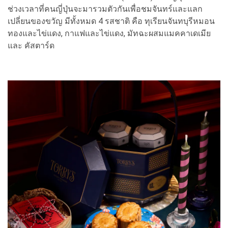
ช่วงเวลาที่คนญี่ปุ่นจะมารวมตัวกันเพื่อชมจันทร์และแลก
เปลี่ยนของขวัญ มีทั้งหมด 4 รสชาติ คือ ทุเรียนจันทบุรีหมอน
ทองและไข่แดง, กาแฟและไข่แดง, มัทฉะผสมแมคคาเดเมีย
และ คัสตาร์ด