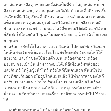
เกาลัด หมายถึง ลูกชายและสิ่งอันเป็นที่รัก, ไส้ลูกพลัม หมาย
ถึง ความกล้าหาญ ความอุตสาหะ ไม่ย่อท้อ และสื่อถึงการเริ่ม
ต้นใหม่ที่ดี, ไส้ทุเรียน สื่อถึงความฉลาด หลักแหลม ความเข้ม
แข็ง และความอุดมสมบูรณ์ และไส้งาดำ หมายถึง ความมี
อำนาจและความสง่างาม ของไหว้ที่ขาดไม่ได้ยังมี ดอกไม้สด
สีสันสดใสใส่แจกัน 1 คู่, ผลไม้มงคล 5 อย่าง, น้ำชา 5 ถ้วย และ
สาคูแดง
สำหรับการจัดโต๊ะไหว้กลางแจ้ง หันหน้าไปทางทิศตะวันออก
ให้เห็นพระจันทร์เต็มดวงโดยไม่มีสิ่งใดบดบัง จัดของไหว้ให้
สวยงาม และนำของใช้ส่วนตัว เช่น เครื่องสำอาง เครื่อง
ประดับ กระเป๋าเงิน นำมาวางบนโต๊ะพิธีเพื่อเสริมพลังของ
แสงจันทร์ ให้ผู้หญิงนำไหว้ หรือไหว้เป็นคนแรก หันหน้าไป
ทางทิศตะวันออก เมื่อธูปใกล้หมดแล้ว ให้ทำการลาของไหว้
มารับประทานและนำน้ำบริสุทธิ์มาประพรมเพื่อเสริมเรื่อง
เมตตามหานิยม ส่วนของไหว้ประเภทอุปกรณ์แต่งตัว อย่าง
น้ำหอม เครื่องสำอาง และเครื่องแต่งตัวสามารถนำไปใช้งาน
ได้
พบกับพาเหรดขนมไหว้พระจันทร์จากโรงแรมและ