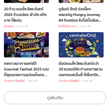
20 ร้าน ขนมไหว้พระจันทร์
กูร์เมต์ อีทส์ ต่อเนื่อง
2026 ร้านอร่อย เจ้าดัง แป้ง
แคมเปญ Hungry Journey
บาง ไส้แน่น
#4 กินอร่อย รับโปรโมชันและ
ของพรีเมียมสุดคุ้ม
ร้านขนม
10 ก.ค. 69
โปรโมชั่นอาหาร
12 พ.ค. 69
เทศกาลอาหารแห่งปี!
ช้อปขนมไหว้พระจันทร์กว่า
Gourmet Tastival 2025 รวม
20 แบรนด์ดัง ท่ามกลางสวน
ที่สุดของความอร่อยในคอน
ดอกหอมหมื่นลี้ ที่เซ็นทรัล
เซ็ปต์ The Flavor Kingdom
เวิลด์
ข่าวประชาสัมพันธ์
7 พ.ย. 68
ข่าวประชาสัมพันธ์
3 ต.ค. 68
ดูเพิ่มเติม