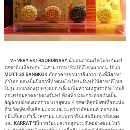
V - VERY EXTRAORDINARY
นำเสนอขนมไหว้พระจันทร์
รสชาติเหนือระดับ ไม่สามารถหาชิมได้ที่ไหนมาก่อน ได้แก่
MOTT 32 BANGKOK
ภัตตาคารอาหารจีนกวางตุ้งที่มีสาขา
ทั่วโลก และเป็นปีแรกที่ทำขนมไหว้พระจันทร์ให้สาขาที่ไทย
ในรูปแบบกล่องรูปทรงแปดเหลี่ยมเพิ่มความหรูหราด้วยโทนสี
ทองพร้อมลวดลายดวงจันทร์ ท้องฟ้า และกระต่าย อันเป็น
สัญลักษณ์ของเทศกาล บรรจุขนม 4 รสชาติสุดพิเศษที่อัดแน่น
ด้วยวัตถุดิบชั้นเลิศ มะม่วงและมะพร้าวอัลมอนด์, ดอกหอม
หมื่นลี้และเก๋ากี้, รสชานม และพุทราจีนผสมอินทผาลัมแดง
และ
KARRAT
ปีนี้มาพร้อมผลงานสุดประณีตอย่างขนมไหว้