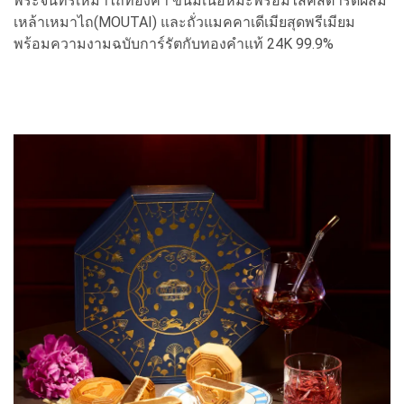
พระจันทร์เหมาไถทองคำ ขนมเนื้อหิมะพร้อมไส้คัสตาร์ดผสม
เหล้าเหมาไถ(MOUTAI) และถั่วแมคคาเดีเมียสุดพรีเมียม
พร้อมความงามฉบับการ์รัตกับทองคำแท้ 24K 99.9%