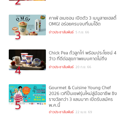
2
คาเฟ่ อเมซอน เปิดตัว 3 เมนูสายเฮลตี้
OMG! อร่อยครบจบที่นมโอ๊ต
3
ข่าวประชาสัมพันธ์
5 ก.ย. 66
Chick Pea ถั่วลูกไก่ พร้อมประโยชน์ 4
ว้าว ที่ดีต่อสุขภาพแบบคาดไม่ถึง
4
ข่าวประชาสัมพันธ์
20 ก.ย. 66
Gourmet & Cuisine Young Chef
2026 เวทีปั้นเชฟรุ่นใหม่สู่มืออาชีพ ชิง
รางวัลกว่า 3 แสนบาท เปิดรับสมัคร
5
พ.ค.นี้
ข่าวประชาสัมพันธ์
22 เม.ย. 69