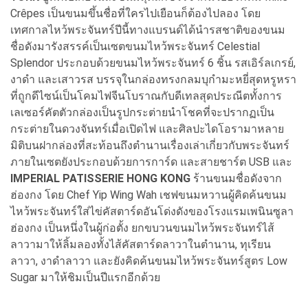
Crêpes เป็นขนมขึ้นชื่อที่ใครไปเยือนก็ต้องไปลอง โดย
เทศกาลไหว้พระจันทร์ปีนี้ทางแบรนด์ได้นำรสชาติของขนม
ชื่อดังมารังสรรค์เป็นเซตขนมไหว้พระจันทร์ Celestial
Splendor ประกอบด้วยขนมไหว้พระจันทร์ 6 ชิ้น รสเอิร์ลเกรย์,
งาดำ และเสาวรส บรรจุในกล่องทรงกลมบุกำมะหยี่สุดหรูหรา
ที่ถูกดีไซน์เป็นโคมไฟจีนโบราณกับดีเทลสุดประณีตทั้งการ
เลเซอร์คัตตัวกล่องเป็นรูปกระต่ายนำโชคที่จะปรากฏเป็น
กระต่ายในดวงจันทร์เมื่อเปิดไฟ และศิลปะไดโอรามาหลาย
มิติบนฝากล่องที่สะท้อนถึงตำนานเรื่องเล่าเกี่ยวกับพระจันทร์
ภายในเซตยังประกอบด้วยการการ์ด และสายชาร์ต USB และ
IMPERIAL PATISSERIE HONG KONG
ร้านขนมชื่อดังจาก
ฮ่องกง โดย Chef Yip Wing Wah เชฟขนมหวานผู้คิดค้นขนม
ไหว้พระจันทร์ใส่ไข่คัสตาร์ดอันโด่งดังของโรงแรมเพนินซูลา
ฮ่องกง เป็นหนึ่งในผู้ก่อตั้ง ยกขบวนขนมไหว้พระจันทร์ไส้
ลาวามาให้ลิ้มลองทั้งไส้คัสตาร์ดลาวาในตำนาน, ทุเรียน
ลาวา, งาดำลาวา และยังคิดค้นขนมไหว้พระจันทร์สูตร Low
Sugar มาให้ชิมเป็นปีแรกอีกด้วย