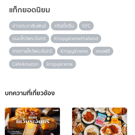
แท็กยอดนิยม
ข่าวประชาสัมพันธ์
คริสปี้ครีม
KFC
ขนมไหว้พระจันทร์
Krispykremethailand
เทศกาลไหว้พระจันทร์
KrispyKreme
เคเอฟซี
CafeAmazon
krispykreme
บทความที่เกี่ยวข้อง