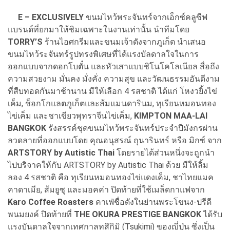
E – EXCLUSIVELY
ขนมไหว้พระจันทร์จากเอ็กซ์คลูซีฟ
แบรนด์ที่ยกมาให้ชิมเฉพาะในงานเท่านั้น นำทีมโดย
TORRY’S
ร้านไอศกรีมและขนมเจ้าดังจากภูเก็ต นำเสนอ
ขนมไหว้ระจันทร์รูปทรงพิเศษที่ได้แรงบัลดาลใจในการ
ออกแบบจากดอกโบตั๋น และหัวเสาแบบชิโนโคโลเนียล สื่อถึง
ความสวยงาม มั่นคง มั่งคั่ง ความสุข และวัฒนธรรมอันดีงาม
ที่สืบทอดกันมาช้านาน มีให้เลือก 4 รสชาติ ได้แก่ โหงวยิ้งไข่
เค็ม, ช็อกโกแลตภูเก็ตและส้มแมนดารินม, ทุเรียนหมอนทอง
ไข่เค็ม และชาเขียวพุทราจีนไข่เค็ม,
KIMPTON MAA-LAI
BANGKOK
รังสรรค์ชุดขนมไหว้พระจันทร์ประจำปีมังกรผ่าน
ลวดลายที่ออกแบบโดย คุณอนุสรณ์ ถุนารินทร์ หรือ มิกซ์ จาก
ARTSTORY by Autistic Thai
โดยรายได้ส่วนหนึ่งจะถูกนำ
ไปบริจาคให้กับ ARTSTORY by Autistic Thai ด้วย มีให้ลิ้ม
ลอง 4 รสชาติ คือ ทุเรียนหมอนทองไข่แดงเค็ม, ชาไทยแมค
คาดาเมีย, ส้มยูซุ และมอคค่า ปิดท้ายที่ใช้เมล็ดกาแฟจาก
Karo Coffee Roasters
คาเฟ่ชื่อดังในย่านพระโขนง-ปรีดี
พนมยงค์ ปิดท้ายที่
THE OKURA PRESTIGE BANGKOK
ได้รับ
แรงบันดาลใจจากเทศกาลทสึกิมิ (Tsukimi) ของญี่ปุ่น ซึ่งเป็น