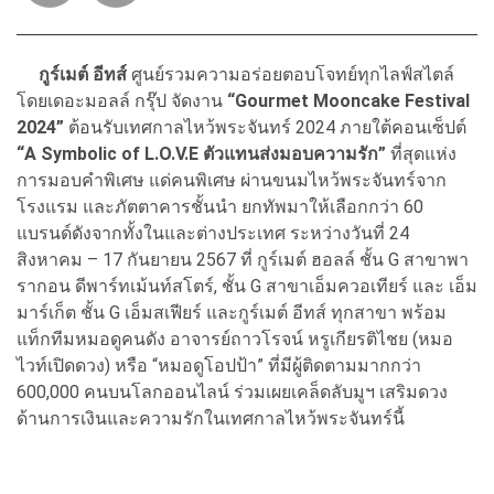
กูร์เมต์ อีทส์
ศูนย์รวมความอร่อยตอบโจทย์ทุกไลฟ์สไตล์
โดยเดอะมอลล์ กรุ๊ป จัดงาน
“Gourmet Mooncake Festival
2024”
ต้อนรับเทศกาลไหว้พระจันทร์ 2024 ภายใต้คอนเซ็ปต์
“A Symbolic of L.O.V.E ตัวแทนส่งมอบความรัก”
ที่สุดแห่ง
การมอบคำพิเศษ แด่คนพิเศษ ผ่านขนมไหว้พระจันทร์จาก
โรงแรม และภัตตาคารชั้นนำ ยกทัพมาให้เลือกกว่า 60
แบรนด์ดังจากทั้งในและต่างประเทศ ระหว่างวันที่ 24
สิงหาคม – 17 กันยายน 2567 ที่ กูร์เมต์ ฮอลล์ ชั้น G สาขาพา
รากอน ดีพาร์ทเม้นท์สโตร์, ชั้น G สาขาเอ็มควอเทียร์ และ เอ็ม
มาร์เก็ต ชั้น G เอ็มสเฟียร์ และกูร์เมต์ อีทส์ ทุกสาขา พร้อม
แท็กทีมหมอดูคนดัง อาจารย์ถาวโรจน์ หรูเกียรติไชย (หมอ
ไวท์เปิดดวง) หรือ “หมอดูโอปป้า” ที่มีผู้ติดตามมากกว่า
600,000 คนบนโลกออนไลน์ ร่วมเผยเคล็ดลับมูฯ เสริมดวง
ด้านการเงินและความรักในเทศกาลไหว้พระจันทร์นี้