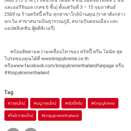
เพียง 315 บาท (วาเลนไทน์ โดนัท 4 ชิ้น, แอสซอร์ทเตท 2 ชิ้น
และออริจินอล เกลซ 6 ชิ้น) ตั้งแต่วันที่ 3 – 15 กุมภาพันธ์
2569 ณ ร้านคริสปี้ ครีม ทุกสาขาใกล้บ้านคุณ (ราคาดังกล่าว
ยกเว้น สาขาสนามบินสุวรรณภูมิ, สนามบินดอนเมือง และ
แอปพลิเคชัน ฟู้ดดิลิเวอรี)
พร้อมติดตามความเคลื่อนไหวของ คริสปี้ ครีม โดนัท สุด
โปรดของคุณได้ที่ www.krispykreme.co.th
หรือwww.facebook.com/krispykremethailandfanpage หรือ
#Krispykremethailand
Tag
#
วาเลนไทน์
#
เมนูวาเลนไทน์
#
คริสปี้ครีม
#
KrispyKreme
#
โดนัทวาเลนไทน์
#
krispykremethailand