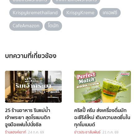
Krispykremethailand
KrispyKreme
เคเอฟซี
CafeAmazon
โดนัท
บทความที่เกี่ยวข้อง
25 ร้านอาหาร ริมแม่น้ำ
คริสปี้ ครีม ส่งเครื่องดื่มมัท
เจ้าพระยา สุดโรแมนติก
ฉะซีรีส์ใหม่ เติมความสดชื่นใน
จูงมือแฟนไปนั่งชิล
ทุกโมเมนต์
ร้านแฮงค์เอาท์
24 ก.ค. 69
ข่าวประชาสัมพันธ์
21 ก.ค. 69