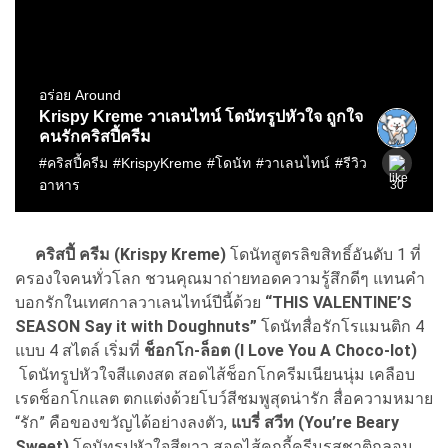
คริสปี้ ครีม (Krispy Kreme)
โดนัทสูตรลิขสิทธิ์อันดับ 1 ที่
ครองใจคนทั่วโลก ชวนคุณมาถ่ายทอดความรู้สึกดีๆ แทนคำ
บอกรักในเทศกาลวาเลนไทน์ปีนี้ด้วย
“THIS VALENTINE’S
SEASON Say it with Doughnuts”
โดนัทสื่อรักโรแมนติก 4
แบบ 4 สไตล์ เริ่มที่
ช็อกโก-ล็อต (I Love You A Choco-lot)
โดนัทรูปหัวใจสีแดงสด สอดไส้ช็อกโกครีมเนียนนุ่ม เคลือบ
เรดช็อกโกแลต ตกแต่งด้วยโบว์สีชมพูสุดน่ารัก สื่อความหมาย
“รัก” คือของขวัญได้อย่างลงตัว,
แบรี่ สวีท (You’re Beary
Sweet)
โดนัทรูปหัวใจสีขาว สอดไส้คุกกี้ครีมรสชาติกลอม