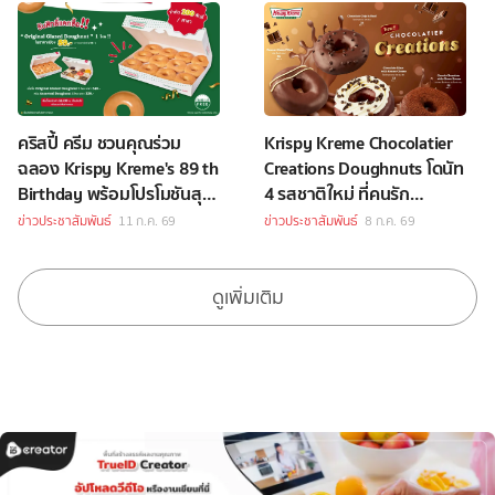
คริสปี้ ครีม ชวนคุณร่วม
Krispy Kreme Chocolatier
ฉลอง Krispy Kreme's 89 th
Creations Doughnuts โดนัท
Birthday พร้อมโปรโมชันสุด
4 รสชาติใหม่ ที่คนรัก
เอ็กซ์คลูซีฟ
ช็อกโกแลตไม่ควรพลาด
ข่าวประชาสัมพันธ์
11 ก.ค. 69
ข่าวประชาสัมพันธ์
8 ก.ค. 69
ดูเพิ่มเติม