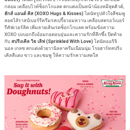
กล่อม เคลือบไวท์ช็อกโกแลต ตกแต่งเป็นหน้าน้องหมีสุดคิวต์,
ฮักส์ แอนด์ คิส (XOXO Hugs & Kisses)
โดนัทรูปหัวใจสีชมพู
สอดไส้ราสป์เบอร์รีครีมรสเปรี้ยวอมหวาน เคลือบสตรอว์เบอร์
รีคัฟเวอร์ลิค เพิ่มลายเส้นเรดช็อกโกแลต พร้อมข้อความ
XOXO บ่งบอกถึงอ้อมกอดอบอุ่นและความรักที่ลึกซึ้ง ปิดท้าย
กับ
สปริงเคิล วิธ เลิฟ (Sprinkled With Love)
โดนัทออริจิ
นอล เกลซ ตกแต่งด้วยวานิลลาครีมเนียนนุ่ม โรยฮาร์ทสปริง
เคิลสีแดง ขาว และชมพู ให้ความรักความสดใส