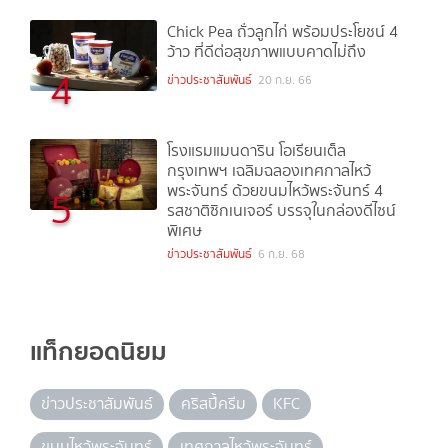
Chick Pea ถั่วลูกไก่ พร้อมประโยชน์ 4
ว้าว ที่ดีต่อสุขภาพแบบคาดไม่ถึง
4
ข่าวประชาสัมพันธ์
20 ก.ย. 66
โรงแรมแมนดาริน โอเรียนเต็ล
กรุงเทพฯ เฉลิมฉลองเทศกาลไหว้
พระจันทร์ ด้วยขนมไหว้พระจันทร์ 4
5
รสชาติซิกเนเจอร์ บรรจุในกล่องดีไซน์
พิเศษ
ข่าวประชาสัมพันธ์
6 ก.ย. 68
แท็กยอดนิยม
ข่าวประชาสัมพันธ์
คริสปี้ครีม
KFC
ขนมไหว้พระจันทร์
เทศกาลไหว้พระจันทร์