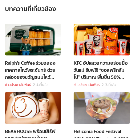
บทความที่เกี่ยวข้อง
Ralph's Coffee ร่วมฉลอง
KFC อัปเลเวลความอร่อยมื้อ
เทศกาลไหว้พระจันทร์ ด้วย
วันแม่ รับฟรี! “ซอสพริกจัม
กล่องของขวัญขนมไหว้
โบ้” ปริมาณเพิ่มขึ้น 50%
พระจันทร์สุดพิเศษ
เพียงซื้อชุดบักเก็ตที่ร่วม
ข่าวประชาสัมพันธ์
2 วันที่แล้ว
ข่าวประชาสัมพันธ์
2 วันที่แล้ว
รายการราคา 349 บาทขึ้นไป
BEARHOUSE พร้อมเสิร์ฟ
Heliconia Food Festival