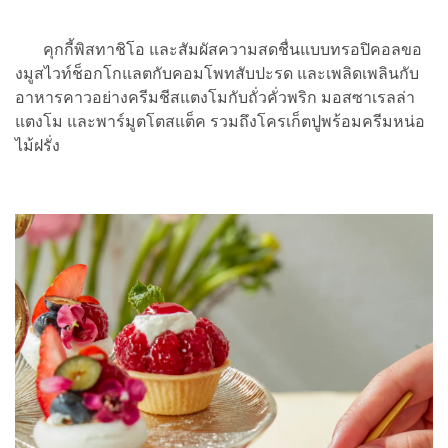
คุกกี้พิสทาชิโอ และสัมผัสความสดชื่นแบบทรอปิคอลขอ
งมูสไวท์ช็อกโกแลตกับคอมโพทสับปะรด และเพลิดเพลินกับ
อาหารคาวอย่างครีมชีสแตงโมกับถั่วคั่วพริก มอสซาเรลล่า
แตงโม และพาร์มูตโตสแต็ค รวมถึงโครเก็ตปูพร้อมครีมหน่อ
ไม้ฝรั่ง