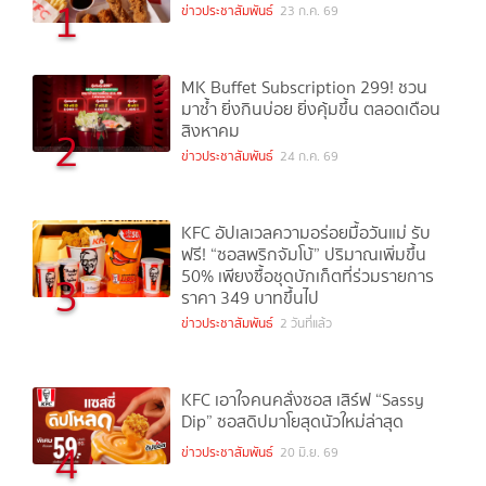
1
ข่าวประชาสัมพันธ์
23 ก.ค. 69
MK Buffet Subscription 299! ชวน
มาซ้ำ ยิ่งกินบ่อย ยิ่งคุ้มขึ้น ตลอดเดือน
สิงหาคม
2
ข่าวประชาสัมพันธ์
24 ก.ค. 69
KFC อัปเลเวลความอร่อยมื้อวันแม่ รับ
ฟรี! “ซอสพริกจัมโบ้” ปริมาณเพิ่มขึ้น
50% เพียงซื้อชุดบักเก็ตที่ร่วมรายการ
3
ราคา 349 บาทขึ้นไป
ข่าวประชาสัมพันธ์
2 วันที่แล้ว
KFC เอาใจคนคลั่งซอส เสิร์ฟ “Sassy
Dip” ซอสดิปมาโยสุดนัวใหม่ล่าสุด
4
ข่าวประชาสัมพันธ์
20 มิ.ย. 69