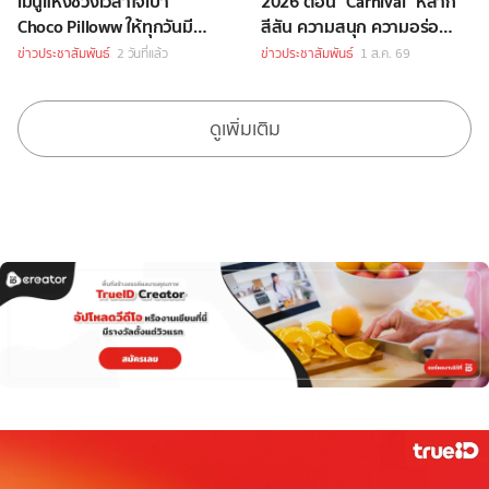
เมนูแห่งช่วงเวลาใจเบา
2026 ตอน "Carnival" หลาก
Choco Pilloww ให้ทุกวันมี
สีสัน ความสนุก ความอร่อย
“Soft Moment”
Celebrity Chef กว่า 70 ชีวิต
ข่าวประชาสัมพันธ์
2 วันที่แล้ว
ข่าวประชาสัมพันธ์
1 ส.ค. 69
ดูเพิ่มเติม