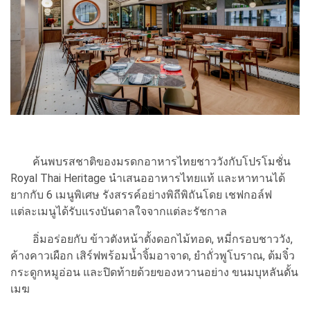
ค้นพบรสชาติของมรดกอาหารไทยชาววังกับโปรโมชั่น
Royal Thai Heritage นำเสนออาหารไทยแท้ และหาทานได้
ยากกับ 6 เมนูพิเศษ รังสรรค์อย่างพิถีพิถันโดย เชฟกอล์ฟ
แต่ละเมนูได้รับแรงบันดาลใจจากแต่ละรัชกาล
อิ่มอร่อยกับ ข้าวตังหน้าตั้งดอกไม้ทอด, หมี่กรอบชาววัง,
ค้างคาวเผือก เสิร์ฟพร้อมน้ำจิ้มอาจาด, ยำถั่วพูโบราณ, ต้มจิ๋ว
กระดูกหมูอ่อน และปิดท้ายด้วยของหวานอย่าง ขนมบุหลันดั้น
เมฆ