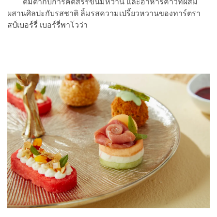
ดื่มด่ำกับการคัดสรรขนมหวาน และอาหารคาวที่ผสม
ผสานศิลปะกับรสชาติ ลิ้มรสความเปรี้ยวหวานของทาร์ตรา
สป์เบอร์รี่ เบอร์รี่พาโวว่า