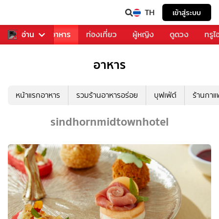
TH
เข้าสู่ระบบ
วงการเพลง
อ่าน
อาหาร
ท่องเที่ยว
ผู้หญิง
ดูดวง
ทรูไ
อาหาร
หน้าแรกอาหาร
รวมร้านอาหารอร่อย
บุฟเฟ่ต์
ร้านกา
sindhornmidtownhotel