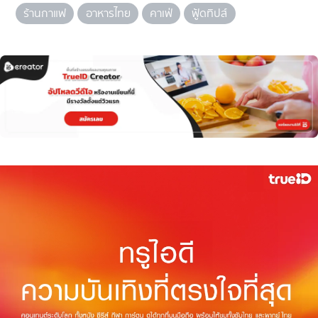
ร้านกาแฟ
อาหารไทย
คาเฟ่
ฟู้ดทิปส์